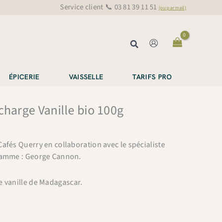
Service client 📞 03 81 39 11 51
(ou par mail)
Rechercher
ÉPICERIE
VAISSELLE
TARIFS PRO
charge Vanille bio 100g
afés Querry en collaboration avec le spécialiste
 gamme : George Cannon.
e vanille de Madagascar.