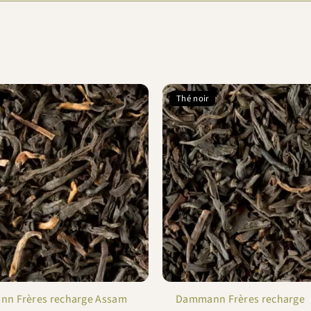
Thé noir
n Frères recharge Assam
Dammann Frères recharge