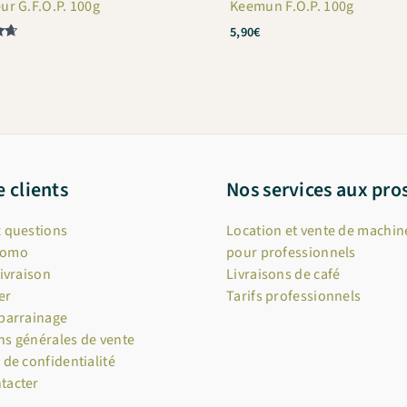
ur G.F.O.P. 100g
Keemun F.O.P. 100g
5,90
€
e clients
Nos services aux pro
x questions
Location et vente de machine
romo
pour professionnels
livraison
Livraisons de café
er
Tarifs professionnels
 parrainage
ns générales de vente
 de confidentialité
tacter