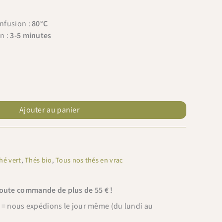
infusion :
80°C
n :
3-5 minutes
Ajouter au panier
hé vert
,
Thés bio
,
Tous nos thés en vrac
toute commande de plus de 55 € !
 nous expédions le jour même (du lundi au