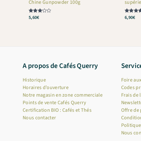
Chine Gunpowder 100g
supérie
5,60
€
6,90
€
Note
Note
3
4.5
sur 5
sur 5
A propos de Cafés Querry
Servic
Historique
Foire au
Horaires d’ouverture
Codes p
Notre magasin en zone commerciale
Frais de 
Points de vente Cafés Querry
Newslett
Certification BIO : Cafés et Thés
Offre de
Nous contacter
Conditio
Politique
Nous con