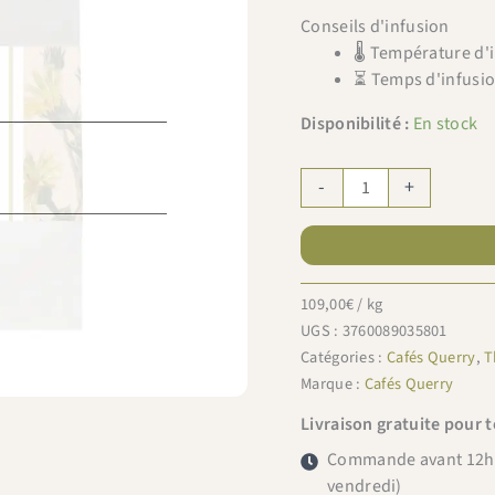
Conseils d'infusion
🌡 Température d'
⏳ Temps d'infusio
Disponibilité :
En stock
quantité
-
+
de
Cafés
Querry
recharge
109,00
€
/ kg
Vanille
UGS :
3760089035801
bio
Catégories :
Cafés Querry
,
T
100g
Marque :
Cafés Querry
Livraison gratuite pour 
Commande avant 12h =
vendredi)