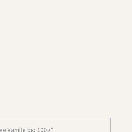
rge Vanille bio 100g”