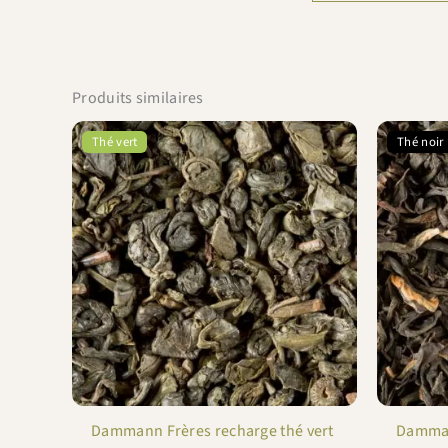
Produits similaires
Thé vert
Thé noir
Dammann Frères recharge thé vert
Damman