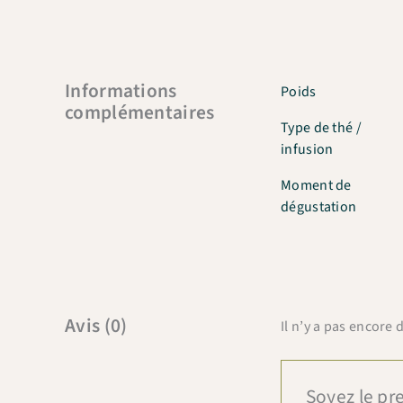
Informations
Poids
complémentaires
Type de thé /
infusion
Moment de
dégustation
Avis (0)
Il n’y a pas encore d
Soyez le pre