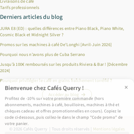
Livraisons de café
Tarifs professionnels
Derniers articles du blog
JURA E8 (ED) : quelles différences entre Piano Black, Piano White,
Cosmic Black et Midnight Silver ?
Promos sur les machines à café De’Longhi [Avril-Juin 2026]
Pourquoi nous n’avons plus de Cuba Serrano
×
Bienvenue chez Cafés Querry !
Jusqu’à 100€ remboursés sur les produits Riviera & Bar ! [Décembre
2024]
Profitez de -10% sur votre première commande (hors
abonnements, machines à café, bouilloires, machines à thé et
Pourquoi privilégier le café en grains fraîchement torréfié ?
chèques cadeau et offres promotionnelles en cours). Copiez le
code ci-dessous, puis collez-le dans le champ "Code promo" de
Accéder au blog
votre panier.
BIENVENUE10
© 2026 Cafés Querry | Tous droits réservés |
Mentions légales
Copier & fermer