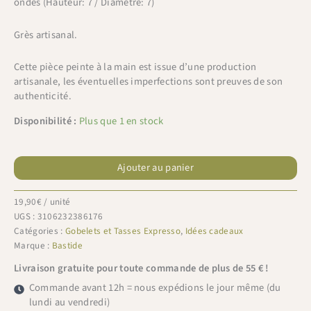
ondes (Hauteur: 7 / Diamètre: 7)
Grès artisanal.
Cette pièce peinte à la main est issue d’une production
artisanale, les éventuelles imperfections sont preuves de son
authenticité.
Disponibilité :
Plus que 1 en stock
quantité
de
Ajouter au panier
Bastide
Coffret
19,90
€
/ unité
Faustine
UGS :
3106232386176
4
Catégories :
Gobelets et Tasses Expresso
,
Idées cadeaux
gobelets
Marque :
Bastide
H7cm
Livraison gratuite pour toute commande de plus de 55 € !
Commande avant 12h = nous expédions le jour même (du
lundi au vendredi)