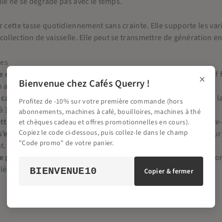
 Elle ne se dégrade pas avec le temps.
r cette tasse quotidiennement sans crainte. Elle supporte les va
collection de vaisselle. Elle peut se transmettre de génération e
tes
 est-elle vraiment unique ?
Oui, peinte à la main, chaque motif 
×
Bienvenue chez Cafés Querry !
n authenticité artisanale.
 capacité de cette tasse ?
Ses dimensions (9 cm hauteur, 12 cm l
Profitez de -10% sur votre première commande (hors
à 350 ml de thé.
abonnements, machines à café, bouilloires, machines à thé
ttre au lave-vaisselle ?
Oui, la céramique émaillée passe au lave
et chèques cadeau et offres promotionnelles en cours).
Copiez le code ci-dessous, puis collez-le dans le champ
’efface-t-elle avec le temps ?
Non, l’émaillage protège la peinture
"Code promo" de votre panier.
t.
e pour recevoir des invités ?
Absolument, son design floral color
légant pour la table.
BIENVENUE10
Copier & fermer