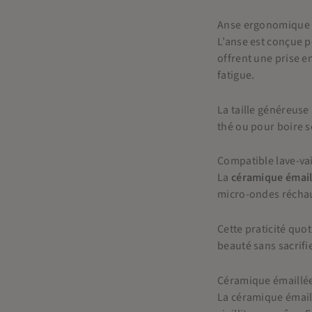
Anse ergonomique 
L’anse est conçue 
offrent une prise e
fatigue.
La taille généreuse
thé ou pour boire se
Compatible lave-va
La
céramique émail
micro-ondes réchau
Cette praticité quo
beauté sans sacrifi
Céramique émaillée
La céramique émail