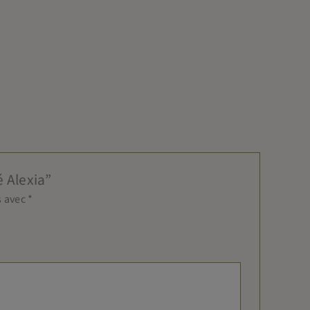
é Alexia”
s avec
*