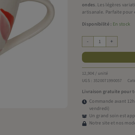
ondes
. Les légères varia
artisanale. Parfaite pour
Disponibilité :
En stock
quantité
-
+
de
Amadeus
tasse
à
12,90
€
/ unité
thé
UGS :
3520071990057
Cat
Alexia
Livraison gratuite pour 
Commande avant 12h =
vendredi)
Un grand soin est ap
Notre site et nos mod