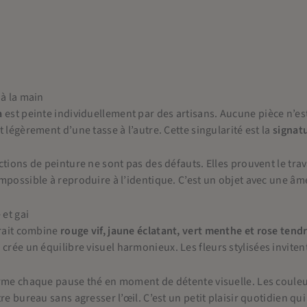
 à la main
a
est peinte individuellement par des artisans. Aucune pièce n’est
 légèrement d’une tasse à l’autre. Cette singularité est la
signatu
ctions de peinture ne sont pas des défauts. Elles prouvent le tra
mpossible à reproduire à l’identique. C’est un objet avec une âm
 et gai
trait combine
rouge vif, jaune éclatant, vert menthe et rose tend
é
crée un équilibre visuel harmonieux. Les fleurs stylisées invitent
rme chaque pause thé en moment de détente visuelle. Les couleurs
re bureau sans agresser l’œil. C’est un petit plaisir quotidien qui 