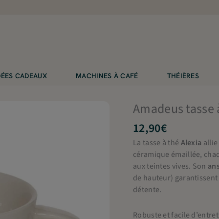
IDÉES CADEAUX
MACHINES À CAFÉ
THÉIÈRES
Amadeus tasse à
12,90
€
La tasse à thé
Alexia
allie
céramique émaillée, cha
aux teintes vives. Son
an
de hauteur) garantissent
détente.
Robuste et facile d’entre