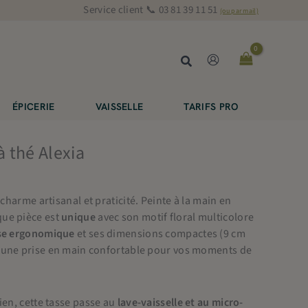
Service client 📞 03 81 39 11 51
(ou par mail)
Rechercher
ÉPICERIE
VAISSELLE
TARIFS PRO
 thé Alexia
 charme artisanal et praticité. Peinte à la main en
que pièce est
unique
avec son motif floral multicolore
se ergonomique
et ses dimensions compactes (9 cm
 une prise en main confortable pour vos moments de
tien, cette tasse passe au
lave-vaisselle et au micro-