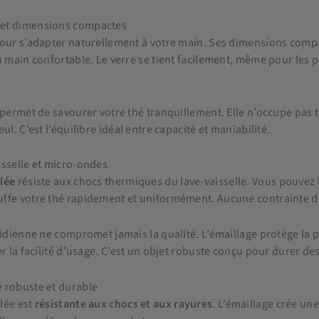
et dimensions compactes
pour s’adapter naturellement à votre main. Ses dimensions comp
n main confortable. Le verre se tient facilement, même pour les 
 permet de savourer votre thé tranquillement. Elle n’occupe pas tr
ul. C’est l’équilibre idéal entre capacité et maniabilité.
isselle et micro-ondes
lée
résiste aux chocs thermiques du lave-vaisselle. Vous pouvez l
ffe votre thé rapidement et uniformément. Aucune contrainte d’
tidienne ne compromet jamais la qualité. L’émaillage protège la pe
er la facilité d’usage. C’est un objet robuste conçu pour durer de
 robuste et durable
lée est
résistante aux chocs et aux rayures
. L’émaillage crée un