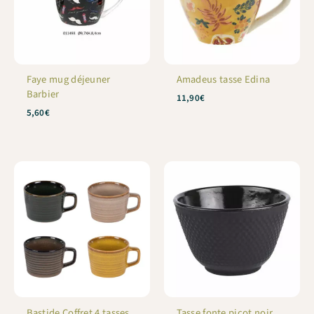
Faye mug déjeuner
Amadeus tasse Edina
Barbier
11,90
€
5,60
€
Bastide Coffret 4 tasses
Tasse fonte picot noir