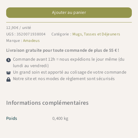
quantité
de
Ajouter au panier
Amadeus
tasse
12,90
€
/ unité
à
UGS :
3520071938004
Catégorie :
Mugs, Tasses et Déjeuners
thé
Marque :
Amadeus
Charlie
Livraison gratuite pour toute commande de plus de 55 € !
Commande avant 12h = nous expédions le jour même (du
lundi au vendredi)
Un grand soin est apporté au colisage de votre commande
Notre site et nos modes de règlement sont sécurisés
Informations complémentaires
Poids
0,400 kg