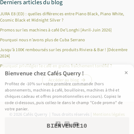
Derniers articles du blog
JURA E8 (ED) : quelles différences entre Piano Black, Piano White,
Cosmic Black et Midnight Silver ?
Promos sur les machines à café De’Longhi [Avril-Juin 2026]
Pourquoi nous n’avons plus de Cuba Serrano
×
Bienvenue chez Cafés Querry !
Jusqu’à 100€ remboursés sur les produits Riviera & Bar ! [Décembre
2024]
Profitez de -10% sur votre première commande (hors
abonnements, machines à café, bouilloires, machines à thé et
Pourquoi privilégier le café en grains fraîchement torréfié ?
chèques cadeau et offres promotionnelles en cours). Copiez le
code ci-dessous, puis collez-le dans le champ "Code promo" de
Accéder au blog
votre panier.
BIENVENUE10
© 2026 Cafés Querry | Tous droits réservés |
Mentions légales
Copier & fermer