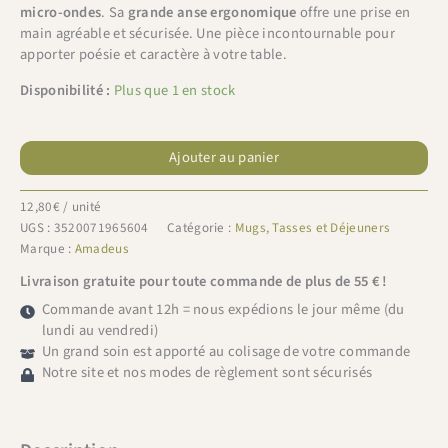
micro-ondes
. Sa
grande anse ergonomique
offre une prise en
main agréable et sécurisée. Une pièce incontournable pour
apporter poésie et caractère à votre table.
Disponibilité :
Plus que 1 en stock
quantité
de
Ajouter au panier
Amadeus
tasse
12,80
€
/ unité
à
UGS :
3520071965604
Catégorie :
Mugs, Tasses et Déjeuners
thé
Marque :
Amadeus
Debbie
Livraison gratuite pour toute commande de plus de 55 € !
Commande avant 12h = nous expédions le jour même (du
lundi au vendredi)
Un grand soin est apporté au colisage de votre commande
Notre site et nos modes de règlement sont sécurisés