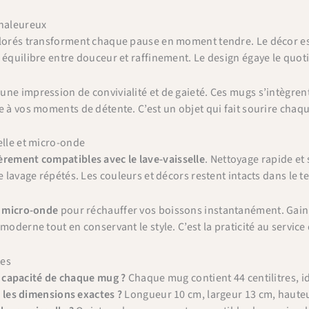
chaleureux
olorés transforment chaque pause en moment tendre. Le décor e
 équilibre entre douceur et raffinement. Le design égaye le quot
ne impression de convivialité et de gaieté. Ces mugs s’intègre
e à vos moments de détente. C’est un objet qui fait sourire chaqu
elle et micro-onde
èrement compatibles avec le lave-vaisselle
. Nettoyage rapide et 
e lavage répétés. Les couleurs et décors restent intacts dans le 
u
micro-onde
pour réchauffer vos boissons instantanément. Gain
moderne tout en conservant le style. C’est la praticité au service 
tes
a capacité de chaque mug ?
Chaque mug contient 44 centilitres, i
 les dimensions exactes ?
Longueur 10 cm, largeur 13 cm, hauteu