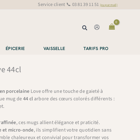
Service client 📞 03 81 39 11 51
(ou par mail)
Rechercher
ÉPICERIE
VAISSELLE
TARIFS PRO
e 44cl
en porcelaine
Love offre une touche de gaieté à
que mug de
44 cl
arbore des cœurs colorés différents :
et.
raffinée
, ces mugs allient élégance et praticité.
e et micro-onde
, ils simplifient votre quotidien sans
semble chaleureux et convivial pour transformer vos