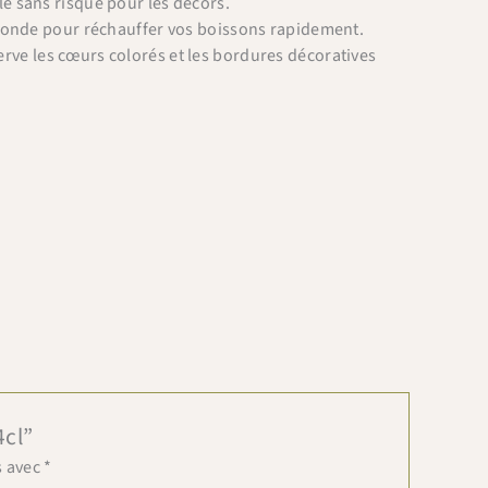
le sans risque pour les décors.
-onde pour réchauffer vos boissons rapidement.
erve les cœurs colorés et les bordures décoratives
4cl”
s avec
*