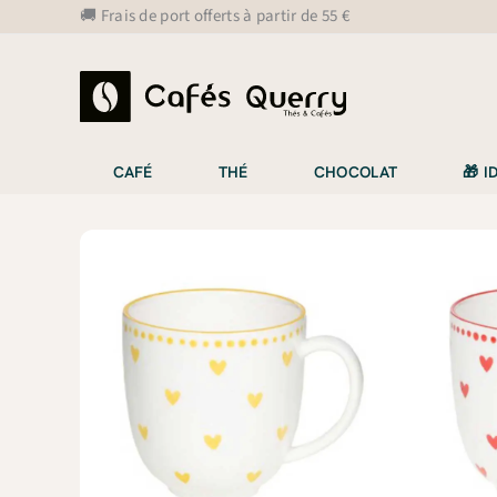
Aller
🚚 Frais de port offerts à partir de 55 €
au
contenu
CAFÉ
THÉ
CHOCOLAT
🎁 