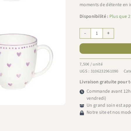
moments de détente en i
Disponibilité :
Plus que 2
quantité
-
+
de
Bastide
Mug
Love
7,50
€
/ unité
44cl
UGS :
3106232961090
Cat
Livraison gratuite pour 
Commande avant 12h =
vendredi)
Un grand soin est ap
Notre site et nos mod