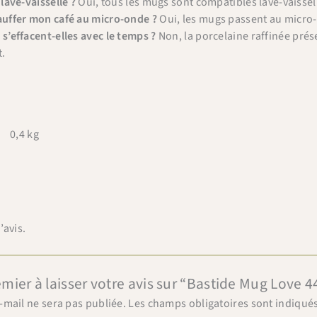
×
 lave-vaisselle ?
Oui, tous les mugs sont compatibles lave-vaissel
Bienvenue chez Cafés Querry !
auffer mon café au micro-onde ?
Oui, les mugs passent au micro
 s’effacent-elles avec le temps ?
Non, la porcelaine raffinée prés
Profitez de -10% sur votre première commande (hors
abonnements, machines à café, bouilloires, machines à thé
.
et chèques cadeau et offres promotionnelles en cours).
Copiez le code ci-dessous, puis collez-le dans le champ
"Code promo" de votre panier.
0,4 kg
BIENVENUE10
Copier & fermer
’avis.
mier à laisser votre avis sur “Bastide Mug Love 4
-mail ne sera pas publiée.
Les champs obligatoires sont indiqué