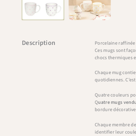
Description
Porcelaine raffin
Ces mugs sont faç
chocs thermiques e
Chaque mug conti
quotidiennes. C’est
Quatre couleurs pou
Q
uatre mugs vendus
bordure décorative
Chaque membre de l
identifier leur coul