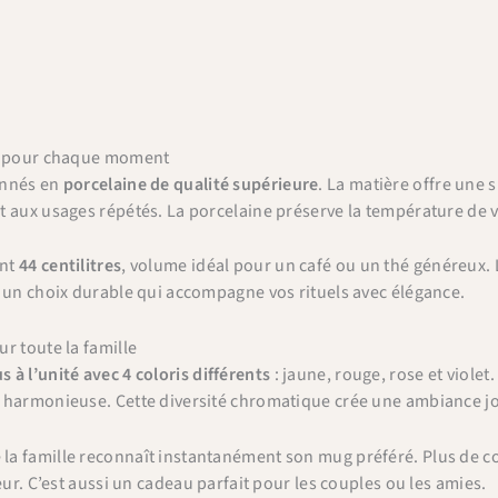
ée pour chaque moment
onnés en
porcelaine de qualité supérieure
. La matière offre une s
t aux usages répétés. La porcelaine préserve la température de 
ent
44 centilitres
, volume idéal pour un café ou un thé généreux.
 un choix durable qui accompagne vos rituels avec élégance.
r toute la famille
 à l’unité avec 4 coloris différents
: jaune, rouge, rose et viole
 harmonieuse. Cette diversité chromatique crée une ambiance jo
a famille reconnaît instantanément son mug préféré. Plus de co
eur. C’est aussi un cadeau parfait pour les couples ou les amies.