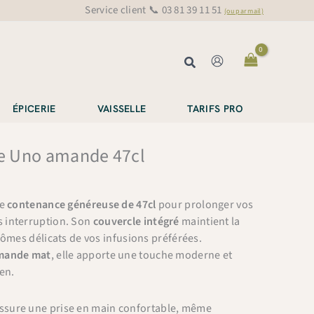
Service client 📞 03 81 39 11 51
(ou par mail)
Rechercher
ÉPICERIE
VAISSELLE
TARIFS PRO
re Uno amande 47cl
ne
contenance généreuse de 47cl
pour prolonger vos
 interruption. Son
couvercle intégré
maintient la
rômes délicats de vos infusions préférées.
mande mat
, elle apporte une touche moderne et
en.
ssure une prise en main confortable, même