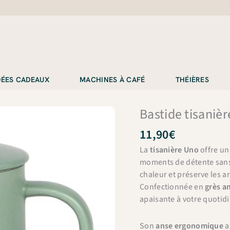
IDÉES CADEAUX
MACHINES À CAFÉ
THÉIÈRES
Bastide tisaniè
11,90
€
La
tisanière Uno
offre u
moments de détente sans
chaleur et préserve les a
Confectionnée en
grès a
apaisante à votre quotidi
Son
anse ergonomique
a