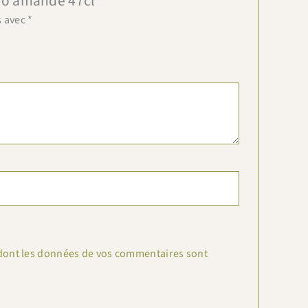
 Uno amande 47cl”
s avec
*
n dont les données de vos commentaires sont