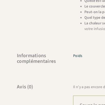
Quelle est la
Le couvercle
Peut-on la p
Quel type de
La chaleur s
votre infusi
Informations
Poids
complémentaires
Avis (0)
Il n’y a pas encore d