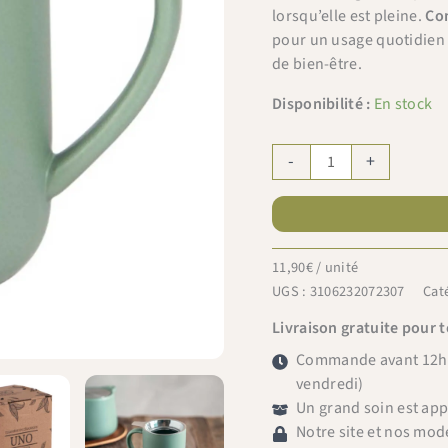
lorsqu’elle est pleine.
Com
pour un usage quotidien 
de bien-être.
Disponibilité :
En stock
quantité
-
+
de
Bastide
tisanière
Uno
11,90
€
/ unité
amande
UGS :
3106232072307
Cat
47cl
Livraison gratuite pour 
Commande avant 12h =
vendredi)
Un grand soin est ap
Notre site et nos mod