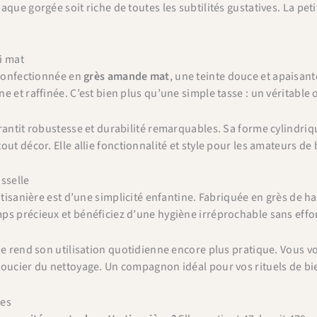
aque gorgée soit riche de toutes les subtilités gustatives. La pet
i mat
 confectionnée en
grès amande mat
, une teinte douce et apaisant
e et raffinée. C’est bien plus qu’une simple tasse : un véritable 
rantit robustesse et durabilité remarquables. Sa forme cylindriq
ut décor. Elle allie fonctionnalité et style pour les amateurs de
sselle
 tisanière est d’une simplicité enfantine. Fabriquée en grès de ha
s précieux et bénéficiez d’une hygiène irréprochable sans effor
que rend son utilisation quotidienne encore plus pratique. Vous
oucier du nettoyage. Un compagnon idéal pour vos rituels de bie
tes