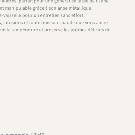
illilitres, parfait pour une généreuse tasse de tisane.
ment manipulable grâce à son anse métallique.
-vaisselle pour un entretien sans effort.
és, infusions et toute boisson chaude que vous aimez.
t la température et préserve les arômes délicats de