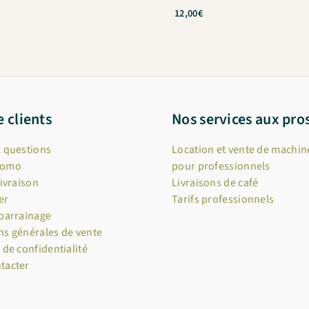
12,00
€
e clients
Nos services aux pro
x questions
Location et vente de machine
romo
pour professionnels
livraison
Livraisons de café
er
Tarifs professionnels
 parrainage
ns générales de vente
 de confidentialité
tacter