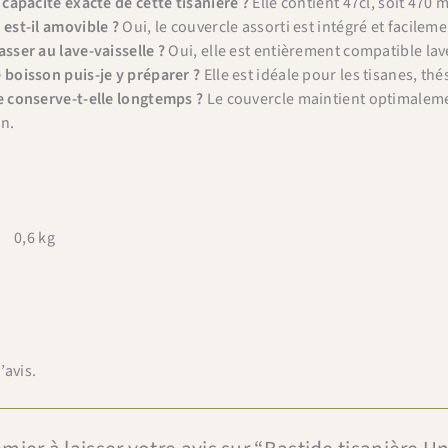
 capacité exacte de cette tisanière ?
Elle contient 47cl, soit 470 m
×
Bienvenue chez Cafés Querry !
 est-il amovible ?
Oui, le couvercle assorti est intégré et facile
asser au lave-vaisselle ?
Oui, elle est entièrement compatible lave
Profitez de -10% sur votre première commande (hors
 boisson puis-je y préparer ?
Elle est idéale pour les tisanes, th
abonnements, machines à café, bouilloires, machines à thé
e conserve-t-elle longtemps ?
Le couvercle maintient optimalemen
et chèques cadeau et offres promotionnelles en cours).
on.
Copiez le code ci-dessous, puis collez-le dans le champ
"Code promo" de votre panier.
BIENVENUE10
Copier & fermer
0,6 kg
’avis.