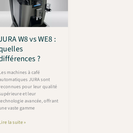
de
votre
machine
JURA
si
JURA W8 vs WE8 :
elle
quelles
ne
fait
différences ?
plus
de
Les machines à café
mousse
automatiques JURA sont
reconnues pour leur qualité
supérieure et leur
technologie avancée, offrant
une vaste gamme
JURA
Lire la suite »
W8