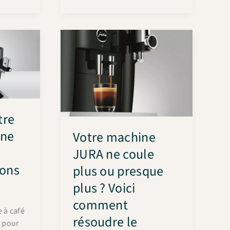
remplissage
du
système
sur
les
machines
à
café
JURA
tre
:
guide
 ne
Votre machine
complet
JURA ne coule
ions
plus ou presque
plus ? Voici
comment
 à café
résoudre le
r pour