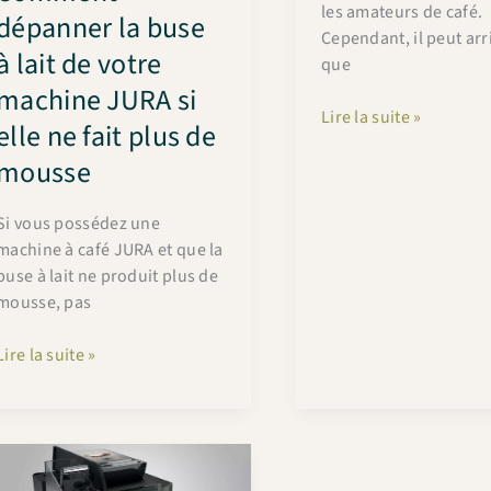
les amateurs de café.
dépanner la buse
Cependant, il peut arr
à lait de votre
que
machine JURA si
Le
Lire la suite »
elle ne fait plus de
tiroir
mousse
de
votre
machine
Si vous possédez une
Jura
machine à café JURA et que la
ne
buse à lait ne produit plus de
rentre
mousse, pas
plus
?
Comment
Lire la suite »
Causes,
dépanner
solutions
la
et
buse
prévention
à
lait