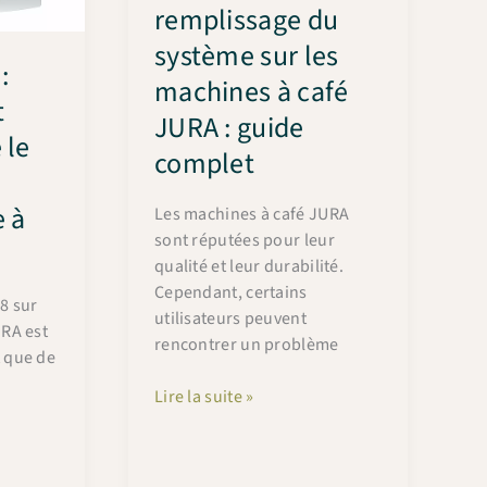
remplissage du
système sur les
:
machines à café
t
JURA : guide
 le
complet
 à
Les machines à café JURA
sont réputées pour leur
qualité et leur durabilité.
Cependant, certains
 8 sur
utilisateurs peuvent
RA est
rencontrer un problème
 que de
s
Résoudre
Lire la suite »
le
problème
de