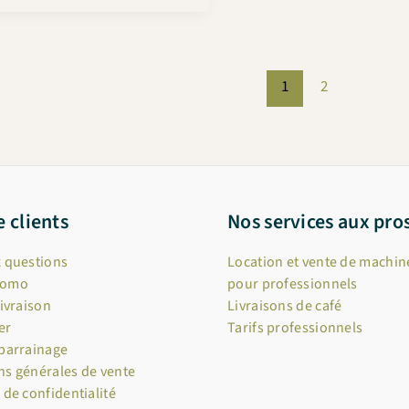
vs
WE8
quelles
1
2
différences
?
e clients
Nos services aux pro
x questions
Location et vente de machine
romo
pour professionnels
livraison
Livraisons de café
er
Tarifs professionnels
 parrainage
ns générales de vente
 de confidentialité