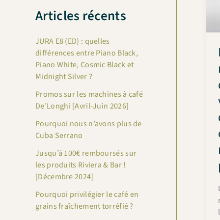
c
Articles récents
h
JURA E8 (ED) : quelles
e
différences entre Piano Black,
r
Piano White, Cosmic Black et
c
Midnight Silver ?
h
Promos sur les machines à café
e
De’Longhi [Avril-Juin 2026]
r
Pourquoi nous n’avons plus de
Cuba Serrano
:
Jusqu’à 100€ remboursés sur
les produits Riviera & Bar !
[Décembre 2024]
Pourquoi privilégier le café en
grains fraîchement torréfié ?