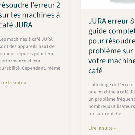
résoudre l’erreur 2
comment
résoudre
sur les machines à
JURA erreur 8 
ce
café JURA
problème
guide comple
pour résoudre
Les machines à café JURA
sont des appareils haut de
problème sur
gamme, réputés pour leur
votre machine
performance et leur
durabilité. Cependant, même
café
Comprendre
Lire la suite »
L’affichage de l’erreur
et
une machine à café JU
résoudre
un problème fréquent
l’erreur
nombreux utilisateur
2
rencontrent. Ce
sur
les
JURA
Lire la suite »
machines