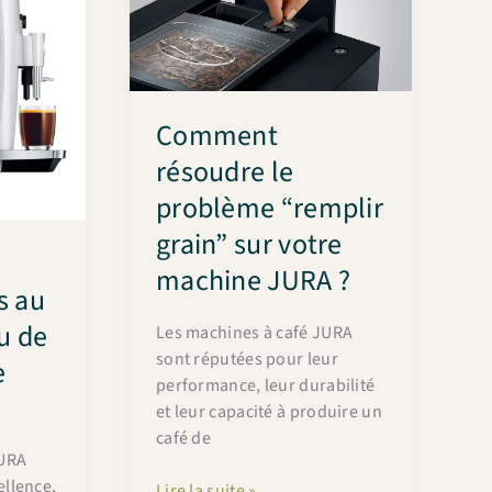
Comment
résoudre le
problème “remplir
grain” sur votre
machine JURA ?
s au
u de
Les machines à café JURA
sont réputées pour leur
e
performance, leur durabilité
et leur capacité à produire un
café de
JURA
llence,
Comment
Lire la suite »