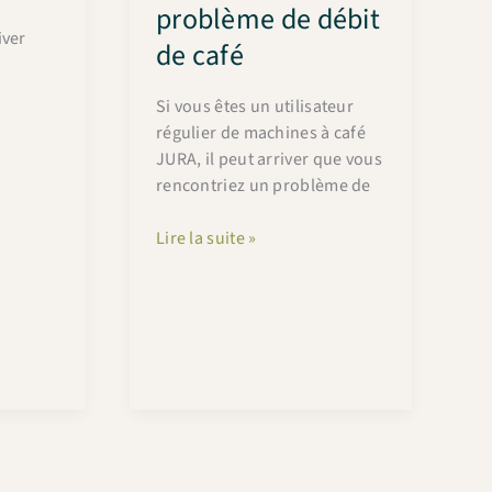
problème de débit
iver
de café
Si vous êtes un utilisateur
régulier de machines à café
JURA, il peut arriver que vous
rencontriez un problème de
Votre
Lire la suite »
machine
JURA
ne
coule
plus
ou
presque
plus
?