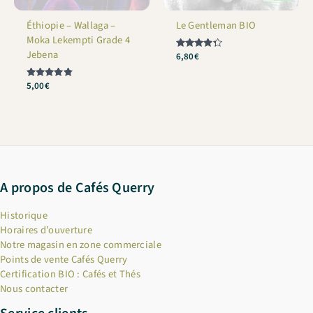
Éthiopie – Wallaga –
Le Gentleman BIO
Moka Lekempti Grade 4
Jebena
Note
6,80
€
4.25
sur 5
Note
5,00
€
4.78
sur 5
A propos de Cafés Querry
Historique
Horaires d’ouverture
Notre magasin en zone commerciale
Points de vente Cafés Querry
Certification BIO : Cafés et Thés
Nous contacter