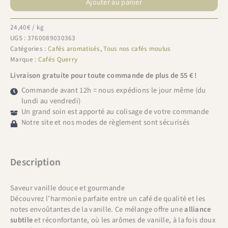
Ajouter au panier
Aromatisé
Vanille
24,40
€
/ kg
UGS :
3760089030363
Catégories :
Cafés aromatisés
,
Tous nos cafés moulus
Marque :
Cafés Querry
Livraison gratuite pour toute commande de plus de 55 € !
Commande avant 12h = nous expédions le jour même (du
lundi au vendredi)
Un grand soin est apporté au colisage de votre commande
Notre site et nos modes de règlement sont sécurisés
Description
Saveur vanille douce et gourmande
Découvrez l’harmonie parfaite entre un café de qualité et les
notes envoûtantes de la vanille. Ce mélange offre une
alliance
subtile
et réconfortante, où les arômes de vanille, à la fois doux