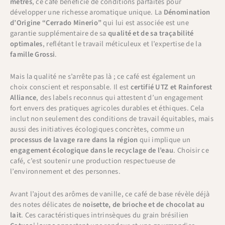
mètres
, ce café bénéficie de conditions parfaites pour
développer une richesse aromatique unique. La
Dénomination
d’Origine “Cerrado Minerio”
qui lui est associée est une
garantie supplémentaire de sa
qualité et de sa traçabilité
optimales
, reflétant le travail méticuleux et l’expertise de la
famille Grossi
.
Mais la qualité ne s’arrête pas là ; ce café est également un
choix conscient et responsable. Il est
certifié UTZ et Rainforest
Alliance
, des labels reconnus qui attestent d’un engagement
fort envers des pratiques agricoles durables et éthiques. Cela
inclut non seulement des conditions de travail équitables, mais
aussi des initiatives écologiques concrètes, comme un
processus de lavage rare dans la région
qui implique un
engagement écologique dans le recyclage de l’eau
. Choisir ce
café, c’est soutenir une production respectueuse de
l’environnement et des personnes.
Avant l’ajout des arômes de vanille, ce café de base révèle déjà
des notes délicates de
noisette, de brioche et de chocolat au
lait
. Ces caractéristiques intrinsèques du grain brésilien