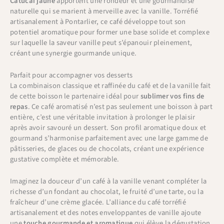
Catucai jaune
apportent une rondeur et une gourmandise
naturelle qui se marient à merveille avec la vanille. Torréfié
artisanalement à Pontarlier, ce café développe tout son
potentiel aromatique pour former une base solide et complexe
sur laquelle la saveur vanille peut s’épanouir pleinement,
créant une synergie gourmande unique.
Parfait pour accompagner vos desserts
La combinaison classique et raffinée du café et de la vanille fait
de cette boisson le partenaire idéal pour
sublimer vos fins de
repas
. Ce café aromatisé n’est pas seulement une boisson à part
entière, c’est une véritable invitation à prolonger le plaisir
après avoir savouré un dessert. Son profil aromatique doux et
gourmand s’harmonise parfaitement avec une large gamme de
pâtisseries, de glaces ou de chocolats, créant une expérience
gustative complète et mémorable.
Imaginez la douceur d’un café à la vanille venant compléter la
richesse d’un fondant au chocolat, le fruité d’une tarte, ou la
fraîcheur d’une crème glacée. L’alliance du café torréfié
artisanalement et des notes enveloppantes de vanille ajoute
une
touche gourmande et aromatique
qui élève la dégustation