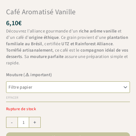
Café Aromatisé Vanille
6,10
€
Découvrez l’alliance gourmande d’un
riche arôme vanille
et
d’un café d’
origine éthique
. Ce grain provient d’une
plantation
familiale au Brésil
, certifiée
UTZ et Rainforest Alliance
.
Torréfié artisanalement
, ce café est le
compagnon idéal de vos
desserts
. Sa
mouture parfaite
assure une préparation simple et
rapide.
Mouture (⚠️ important)
EFFACER
Rupture de stock
quantité
-
+
de
Café