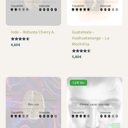
Inde – Robusta Cherry A
Guatemala –
Huehuetenango – La
Mochilita
Note
4,60
€
4.53
sur 5
Note
5,80
€
4.51
sur 5
Café bio