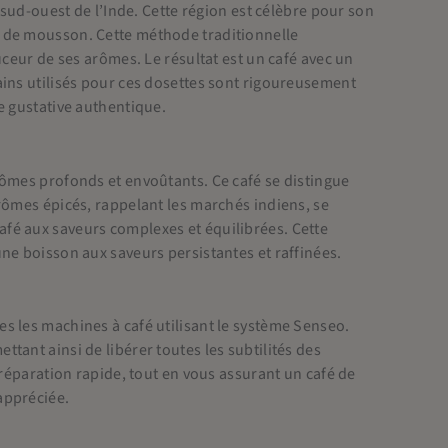
 sud-ouest de l’Inde. Cette région est célèbre pour son
s de mousson. Cette méthode traditionnelle
uceur de ses arômes. Le résultat est un café avec un
ains utilisés pour ces dosettes sont rigoureusement
e gustative authentique.
rômes profonds et envoûtants. Ce café se distingue
rômes épicés, rappelant les marchés indiens, se
fé aux saveurs complexes et équilibrées. Cette
ne boisson aux saveurs persistantes et raffinées.
s les machines à café utilisant le système Senseo.
tant ainsi de libérer toutes les subtilités des
préparation rapide, tout en vous assurant un café de
appréciée.