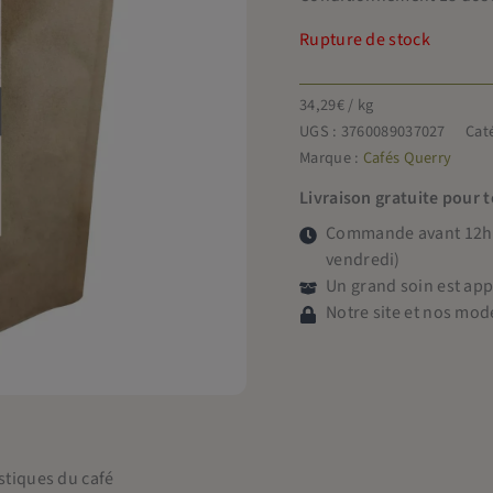
Rupture de stock
34,29
€
/ kg
UGS :
3760089037027
Cat
Marque :
Cafés Querry
Livraison gratuite pour 
Commande avant 12h =
vendredi)
Un grand soin est ap
Notre site et nos mod
istiques du café