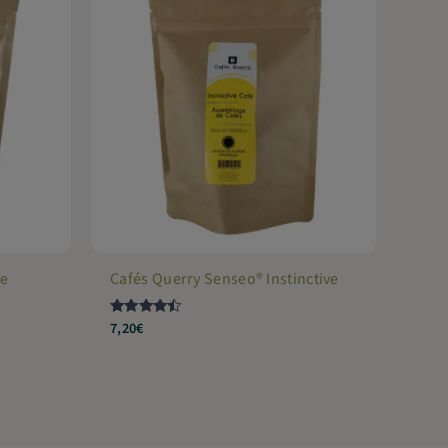
le
Cafés Querry Senseo® Instinctive
7,20
€
Note
4.33
sur 5