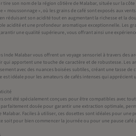
r tire son nom de la région côtière de Malabar, située sur la côte
e « moussonnage », où les grains de café sont exposés aux vent
 en réduisant son acidité tout en augmentant la richesse et la do
ble acidité et une profondeur aromatique exceptionnelle. Les gr
arantir une qualité supérieure, vous offrant ainsi une expérienc
s Inde Malabar vous offrent un voyage sensoriel à travers des a
ir qui apportent une touche de caractère et de robustesse. Les a
ement avec des nuances boisées subtiles, créant une tasse de ca
 est idéale pour les amateurs de cafés intenses qui apprécient u
ticité
s ont été spécialement conçues pour être compatibles avec toute
parfaitement dosée pour garantir une extraction optimale, permet
 Malabar. Faciles à utiliser, ces dosettes sont idéales pour une 
 ce soit pour bien commencer la journée ou pour une pause café 
é