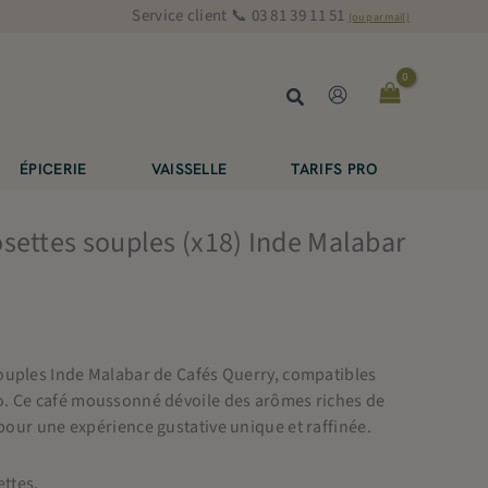
Service client 📞 03 81 39 11 51
(ou par mail)
Rechercher
ÉPICERIE
VAISSELLE
TARIFS PRO
settes souples (x18) Inde Malabar
ouples Inde Malabar de Cafés Querry, compatibles
o. Ce café moussonné dévoile des arômes riches de
 pour une expérience gustative unique et raffinée.
ttes.