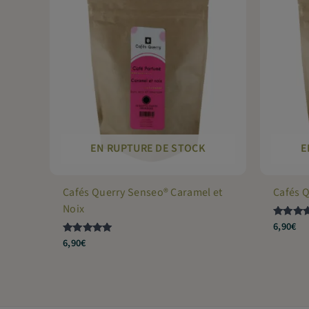
EN RUPTURE DE STOCK
E
Cafés Querry Senseo® Caramel et
Cafés 
Noix
6,90
€
Note
4.5
6,90
€
Note
sur 5
4.86
sur 5