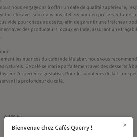
nous nous engageons à offrir un café de qualité supérieure, respe
st torréfié avec soin dans nos ateliers pour en préserver toute l
s vide pour chaque dosette, afin de garantir une fraîcheur opti
ment avec des producteurs locaux en Inde, assurant une traçabil
.
ation
nement les nuances du café Inde Malabar, nous vous recommando
s naturels. Ce café se marie parfaitement avec des desserts à bas
hissent l’expérience gustative. Pour les amateurs de lait, une pet
servant la profondeur du café.
0,160 kg
×
Bienvenue chez Cafés Querry !
Gourmand, Puissant