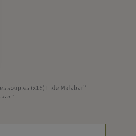
ttes souples (x18) Inde Malabar”
s avec
*