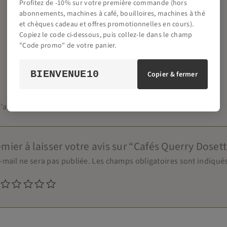
Profitez de -10% sur votre première commande (hors
Arabica
abonnements, machines à café, bouilloires, machines à thé
et chèques cadeau et offres promotionnelles en cours).
18 dosettes
Copiez le code ci-dessous, puis collez-le dans le champ
"Code promo" de votre panier.
BIENVENUE10
Copier & fermer
’avis.
emier à laisser votre avis sur “Cafés Querry Dose
-mail ne sera pas publiée.
Les champs obligatoires sont indiqué