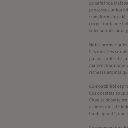
Le café Inde Malaba
processus unique d
transforme le café,
corps rond, une fai
sélectionnés pour g
Notes aromatiques
Les dosettes souple
par ses notes de cu
marient harmonieus
richesse aromatique
Compatibilité et pra
Ces dosettes souple
Chaque dosette est 
arômes du café Inde
haute qualité, que
Engagement qualit