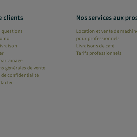
e clients
Nos services aux pro
x questions
Location et vente de machine
romo
pour professionnels
livraison
Livraisons de café
er
Tarifs professionnels
 parrainage
ns générales de vente
 de confidentialité
tacter