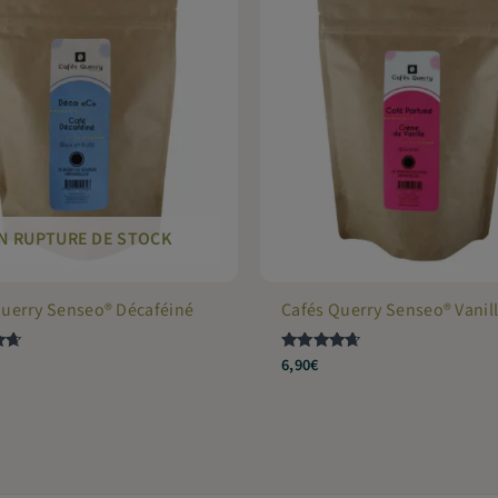
N RUPTURE DE STOCK
Querry Senseo® Décaféiné
Cafés Querry Senseo® Vanil
6,90
€
Note
4.5
sur 5