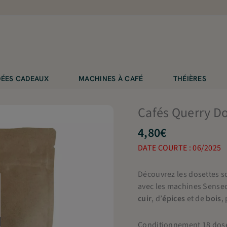
IDÉES CADEAUX
MACHINES À CAFÉ
THÉIÈRES
Cafés Querry Do
4,80
€
DATE COURTE : 06/2025
Découvrez les dosettes s
avec les machines Sense
cuir
, d’
épices
et de
bois
,
Conditionnement 18 dose