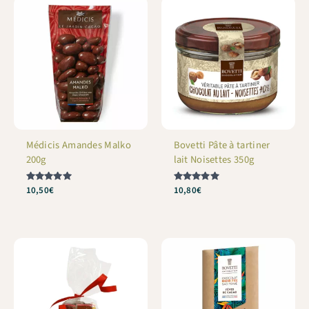
Médicis Amandes Malko
Bovetti Pâte à tartiner
200g
lait Noisettes 350g
Note
10,50
€
Note
10,80
€
5
5
sur 5
sur 5