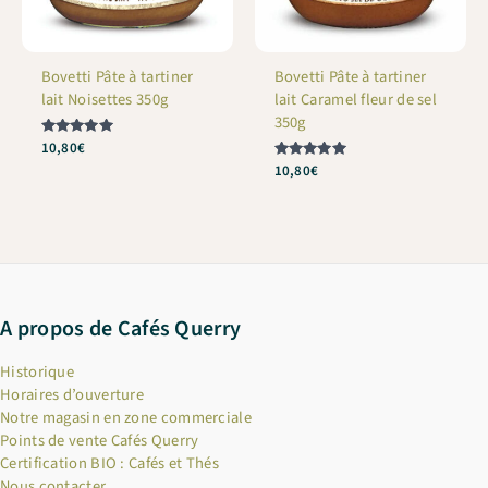
Bovetti Pâte à tartiner
Bovetti Pâte à tartiner
lait Noisettes 350g
lait Caramel fleur de sel
350g
Note
10,80
€
5
Note
10,80
€
sur 5
5
sur 5
A propos de Cafés Querry
Historique
Horaires d’ouverture
Notre magasin en zone commerciale
Points de vente Cafés Querry
Certification BIO : Cafés et Thés
Nous contacter