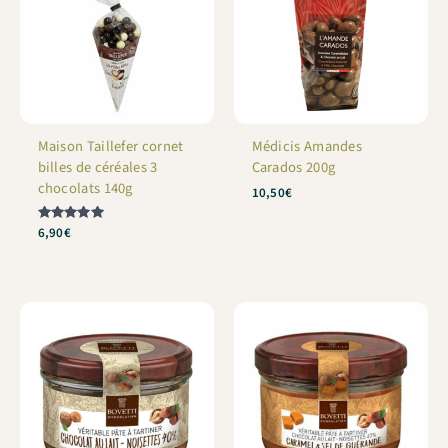
Maison Taillefer cornet
Médicis Amandes
billes de céréales 3
Carados 200g
chocolats 140g
10,50
€
Note
6,90
€
5
sur 5