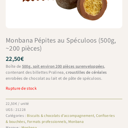
Monbana Pépites au Spéculoos (500g,
~200 pièces)
22,50
€
Boîte de
500g, soit environ 200 pièces surenveloppées
,
contenant des billettes Pralinea,
croustilles de céréales
enrobées de chocolat au lait et de pâte de spéculoos.
Rupture de stock
22,50
€
/ unité
UGS :
21228
Catégories :
Biscuits & chocolats d'accompagnement
,
Confiseries
& bouchées
,
Formats professionnels
,
Monbana
Marque :
Monbana