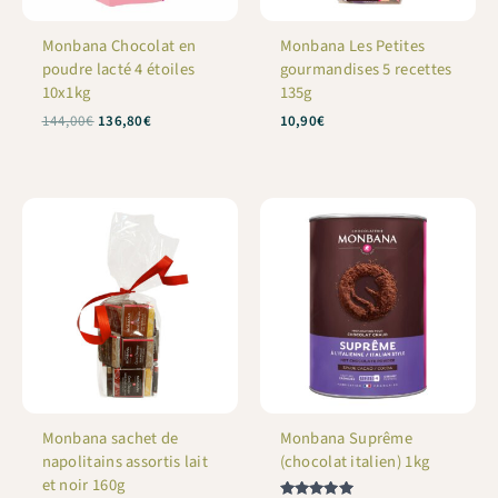
Monbana Chocolat en
Monbana Les Petites
poudre lacté 4 étoiles
gourmandises 5 recettes
10x1kg
135g
Le
Le
144,00
€
136,80
€
10,90
€
prix
prix
initial
actuel
était :
est :
144,00€.
136,80€.
Monbana sachet de
Monbana Suprême
napolitains assortis lait
(chocolat italien) 1kg
et noir 160g