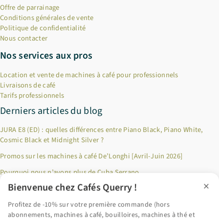
Offre de parrainage
Conditions générales de vente
Politique de confidentialité
Nous contacter
Nos services aux pros
Location et vente de machines à café pour professionnels
Livraisons de café
Tarifs professionnels
Derniers articles du blog
JURA E8 (ED) : quelles différences entre Piano Black, Piano White,
Cosmic Black et Midnight Silver ?
Promos sur les machines à café De’Longhi [Avril-Juin 2026]
Pourquoi nous n’avons plus de Cuba Serrano
×
Bienvenue chez Cafés Querry !
Jusqu’à 100€ remboursés sur les produits Riviera & Bar ! [Décembre
2024]
Profitez de -10% sur votre première commande (hors
abonnements, machines à café, bouilloires, machines à thé et
Pourquoi privilégier le café en grains fraîchement torréfié ?