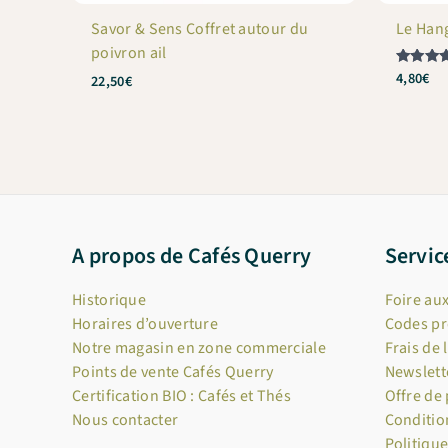
Savor & Sens Coffret autour du
Le Han
poivron ail
4,80
€
Note
22,50
€
5
sur 5
A propos de Cafés Querry
Servic
Historique
Foire au
Horaires d’ouverture
Codes p
Notre magasin en zone commerciale
Frais de 
Points de vente Cafés Querry
Newslett
Certification BIO : Cafés et Thés
Offre de
Nous contacter
Conditio
Politique