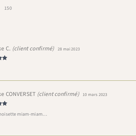
150
ke C.
(client confirmé)
28 mai 2023
ur
ke CONVERSET
(client confirmé)
10 mars 2023
ur
t noisette miam-miam…