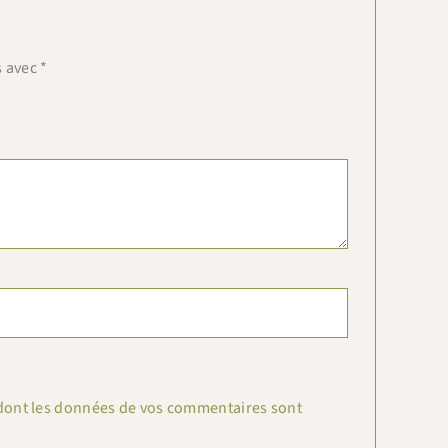
s avec
*
n dont les données de vos commentaires sont