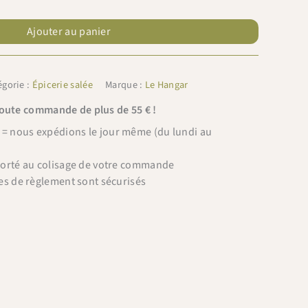
Ajouter au panier
égorie :
Épicerie salée
Marque :
Le Hangar
toute commande de plus de 55 € !
 nous expédions le jour même (du lundi au
porté au colisage de votre commande
es de règlement sont sécurisés