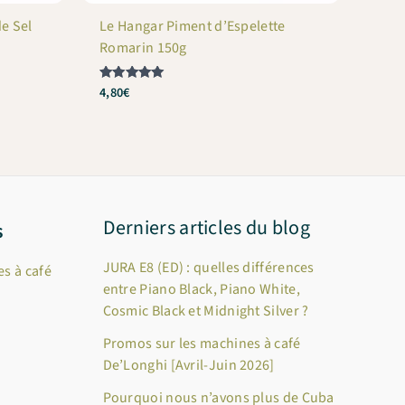
e Sel
Le Hangar Piment d’Espelette
Romarin 150g
4,80
€
Note
5
sur 5
Derniers articles du blog
s
JURA E8 (ED) : quelles différences
s à café
entre Piano Black, Piano White,
Cosmic Black et Midnight Silver ?
Promos sur les machines à café
De’Longhi [Avril-Juin 2026]
Pourquoi nous n’avons plus de Cuba