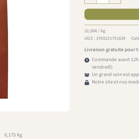
de
Le
Hangar
Comté
32,00
€
/ kg
Noisettes
UGS :
3760231701639
Cat
150g
Livraison gratuite pour 
Commande avant 12h =
vendredi)
Un grand soin est ap
Notre site et nos mod
0,175 kg