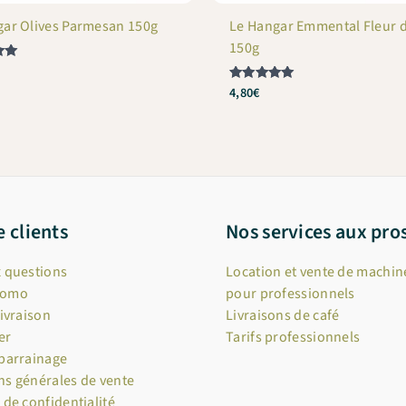
gar Olives Parmesan 150g
Le Hangar Emmental Fleur d
150g
4,80
€
Note
5
sur 5
e clients
Nos services aux pro
x questions
Location et vente de machine
romo
pour professionnels
livraison
Livraisons de café
er
Tarifs professionnels
 parrainage
ns générales de vente
 de confidentialité