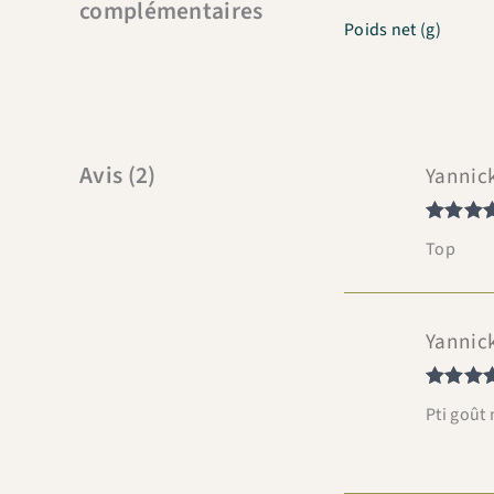
complémentaires
Poids net (g)
Avis (2)
Yannic
Note
5
s
Top
5
Yannic
Note
5
s
Pti goû
5