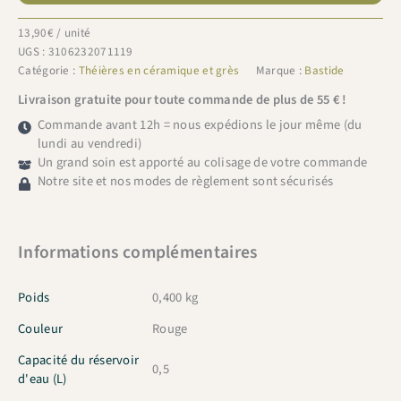
bollo
rouge
13,90
€
/ unité
brillant
UGS :
3106232071119
0,5L
Catégorie :
Théières en céramique et grès
Marque :
Bastide
Livraison gratuite pour toute commande de plus de 55 € !
Commande avant 12h = nous expédions le jour même (du
lundi au vendredi)
Un grand soin est apporté au colisage de votre commande
Notre site et nos modes de règlement sont sécurisés
Informations complémentaires
Poids
0,400 kg
Couleur
Rouge
Capacité du réservoir
0,5
d'eau (L)