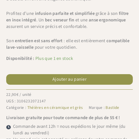
Profitez d’une
infusion parfaite et simplifiée
grâce à son
filtre
en inox intégré
. Un
bec verseur fin
et une
anse ergonomique
assurent un service précis et confortable.
Son
entretien est sans effort
: elle est entièrement
compatible
lave-vaisselle
pour votre quotidien.
Disponibilité :
Plus que 1 en stock
quantité
de
Ajouter au panier
Bastide
théière
22,90
€
/ unité
Kaito
UGS :
3106232072147
jaune
Catégorie :
Théières en céramique et grès
Marque :
Bastide
0,9L
Livraison gratuite pour toute commande de plus de 55 € !
Commande avant 12h = nous expédions le jour même (du
lundi au vendredi)