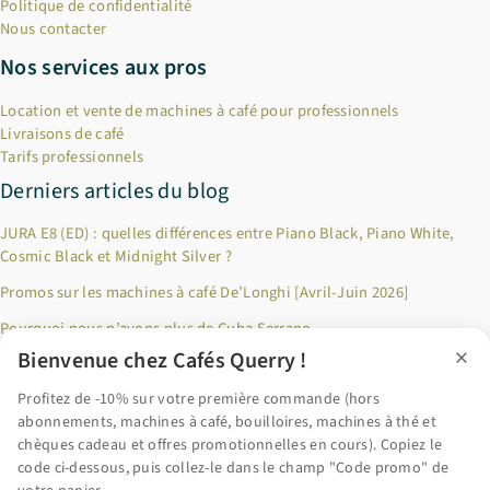
Politique de confidentialité
Nous contacter
Nos services aux pros
Location et vente de machines à café pour professionnels
Livraisons de café
Tarifs professionnels
Derniers articles du blog
JURA E8 (ED) : quelles différences entre Piano Black, Piano White,
Cosmic Black et Midnight Silver ?
Promos sur les machines à café De’Longhi [Avril-Juin 2026]
Pourquoi nous n’avons plus de Cuba Serrano
×
Bienvenue chez Cafés Querry !
Jusqu’à 100€ remboursés sur les produits Riviera & Bar ! [Décembre
2024]
Profitez de -10% sur votre première commande (hors
abonnements, machines à café, bouilloires, machines à thé et
Pourquoi privilégier le café en grains fraîchement torréfié ?
chèques cadeau et offres promotionnelles en cours). Copiez le
code ci-dessous, puis collez-le dans le champ "Code promo" de
Accéder au blog