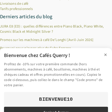
Livraisons de café
Tarifs professionnels
Derniers articles du blog
JURA E8 (ED) : quelles différences entre Piano Black, Piano White,
Cosmic Black et Midnight Silver ?
Promos sur les machines à café De’Longhi [Avril-Juin 2026]
Pourquoi nous n’avons plus de Cuba Serrano
×
Bienvenue chez Cafés Querry !
Jusqu’à 100€ remboursés sur les produits Riviera & Bar ! [Décembre
2024]
Profitez de -10% sur votre première commande (hors
abonnements, machines à café, bouilloires, machines à thé et
Pourquoi privilégier le café en grains fraîchement torréfié ?
chèques cadeau et offres promotionnelles en cours). Copiez le
code ci-dessous, puis collez-le dans le champ "Code promo" de
Accéder au blog
votre panier.
BIENVENUE10
© 2026 Cafés Querry | Tous droits réservés |
Mentions légales