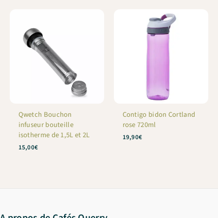
Qwetch Bouchon
Contigo bidon Cortland
infuseur bouteille
rose 720ml
isotherme de 1,5L et 2L
19,90
€
15,00
€
A propos de Cafés Querry