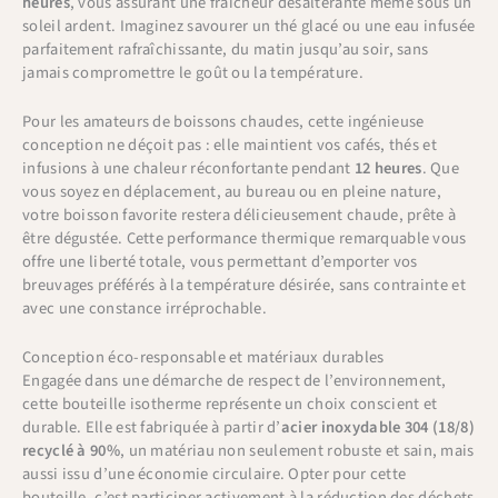
heures
, vous assurant une fraîcheur désaltérante même sous un
soleil ardent. Imaginez savourer un thé glacé ou une eau infusée
parfaitement rafraîchissante, du matin jusqu’au soir, sans
jamais compromettre le goût ou la température.
Pour les amateurs de boissons chaudes, cette ingénieuse
conception ne déçoit pas : elle maintient vos cafés, thés et
infusions à une chaleur réconfortante pendant
12 heures
. Que
vous soyez en déplacement, au bureau ou en pleine nature,
votre boisson favorite restera délicieusement chaude, prête à
être dégustée. Cette performance thermique remarquable vous
offre une liberté totale, vous permettant d’emporter vos
breuvages préférés à la température désirée, sans contrainte et
avec une constance irréprochable.
Conception éco-responsable et matériaux durables
Engagée dans une démarche de respect de l’environnement,
cette bouteille isotherme représente un choix conscient et
durable. Elle est fabriquée à partir d’
acier inoxydable 304 (18/8)
recyclé à 90%
, un matériau non seulement robuste et sain, mais
aussi issu d’une économie circulaire. Opter pour cette
bouteille, c’est participer activement à la réduction des déchets