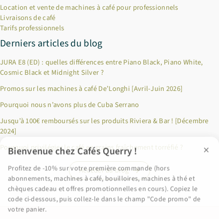
Location et vente de machines à café pour professionnels
Livraisons de café
Tarifs professionnels
Derniers articles du blog
JURA E8 (ED) : quelles différences entre Piano Black, Piano White,
Cosmic Black et Midnight Silver ?
Promos sur les machines à café De’Longhi [Avril-Juin 2026]
Pourquoi nous n’avons plus de Cuba Serrano
×
Bienvenue chez Cafés Querry !
Jusqu’à 100€ remboursés sur les produits Riviera & Bar ! [Décembre
2024]
Profitez de -10% sur votre première commande (hors
abonnements, machines à café, bouilloires, machines à thé et
Pourquoi privilégier le café en grains fraîchement torréfié ?
chèques cadeau et offres promotionnelles en cours). Copiez le
code ci-dessous, puis collez-le dans le champ "Code promo" de
Accéder au blog
votre panier.
BIENVENUE10