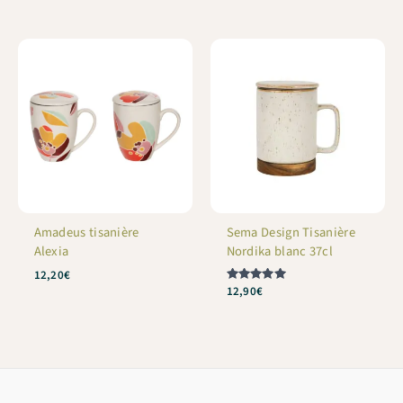
Amadeus tisanière
Sema Design Tisanière
Alexia
Nordika blanc 37cl
12,20
€
Note
12,90
€
5
sur 5