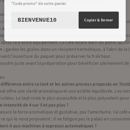
éparation plutôt que de l’imposer, c’est votre café.
"Code promo" de votre panier.
ation et conservation
BIENVENUE10
Copier & fermer
:
recherchez une belle sucrosité et du corps. Une extraction équil
s amertume.
lavé exprime toute sa finesse et sa clarté. Les fruits secs et le 
aptez-la à votre équipement. Ce café tolère bien les petits ajus
n :
gardez les grains dans un récipient hermétique, à l’abri de la 
vant l’ouverture du paquet pour préserver la fraîcheur.
oudre juste avant la préparation pour bénéficier pleinement de l
tes
a différence entre ce lavé et les autres process proposés en Tost
avé offre une clarté aromatique et une acidité équilibrée. Les ve
ruitées. Le lavé reste le plus accessible et le plus polyvalent pou
 intensité de 4 sur 5 et pas plus ?
mesure la force aromatique et gustative, pas l’amertume. Ce café e
ce qui le rend polyvalent : il ne fatigue pas le palais en consomm
ient-il aux machines à espresso automatiques ?