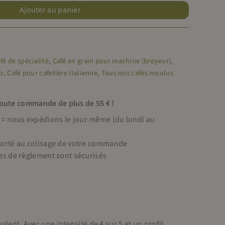
Ajouter au panier
fé de spécialité
,
Café en grain pour machine (broyeur)
,
so
,
Café pour cafetière Italienne
,
Tous nos cafés moulus
toute commande de plus de 55 € !
 nous expédions le jour même (du lundi au
porté au colisage de votre commande
es de règlement sont sécurisés
alent. Avec une intensité de 4 sur 5 et un profil