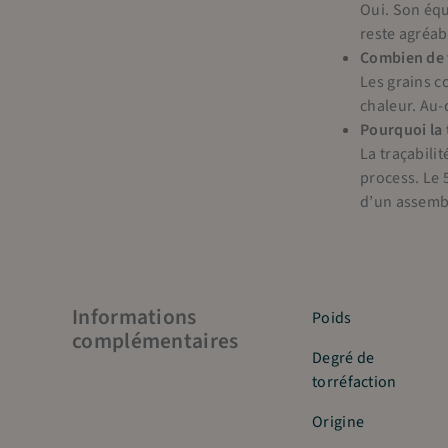
Oui. Son équ
reste agréa
Combien de t
Les grains c
chaleur. Au-
Pourquoi la t
La traçabilit
process. Le 
d’un assembl
Informations
Poids
complémentaires
Degré de
torréfaction
Origine