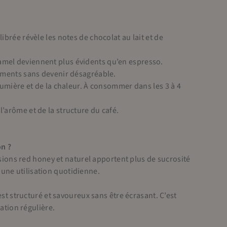
ibrée révèle les notes de chocolat au lait et de
caramel deviennent plus évidents qu’en espresso.
tements sans devenir désagréable.
lumière et de la chaleur. À consommer dans les 3 à 4
’arôme et de la structure du café.
ón ?
rsions red honey et naturel apportent plus de sucrosité
r une utilisation quotidienne.
st structuré et savoureux sans être écrasant. C’est
ation régulière.