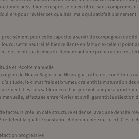
fonctionne aussi bien en espresso qu’en filtre, sans compromis n
ticulière pour révéler ses qualités, mais qui satisfait pleinement
 précisément pour cette capacité à servir de compagnon quotidien 
p lourd. Cette neutralité bienveillante en fait un excellent point 
dans des profils extrêmes ou demandant une préparation très te
titude et récolte manuelle
 la région de Nueva Segovia au Nicaragua, offre des conditions na
d’altitude, le climat frais et brumeux ralentit la maturation des
ivement. Les sols sablonneux d’origine volcanique apportent une
e manuelle, effectuée entre février et avril, garantit la sélection 
e facteurs crée un café structuré et dense, avec une densité mesu
 5 reflètent la qualité constante et documentée de ce lot. C’est ce
réfaction progressive