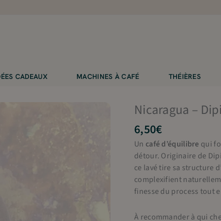
IDÉES CADEAUX
MACHINES À CAFÉ
THÉIÈRES
Nicaragua – Dipi
6,50
€
Un
café d’équilibre
qui fo
détour. Originaire de Dip
ce lavé tire sa structure
complexifient naturelleme
finesse du process tout e
À recommander à qui ch