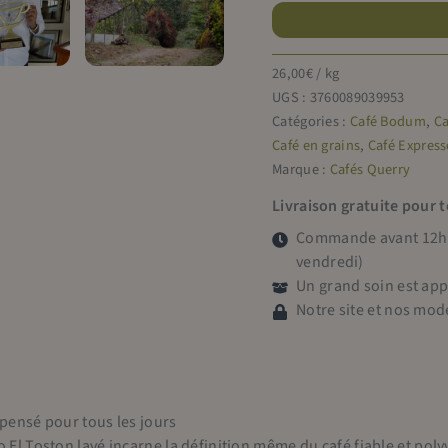
Nicaragua
-
Dipilto
26,00
€
/ kg
-
UGS :
3760089039953
El
Catégories :
Café Bodum
,
Ca
Toston
Café en grains
,
Café Expres
Marque :
Cafés Querry
Livraison gratuite pour 
Commande avant 12h =
vendredi)
Un grand soin est ap
Notre site et nos mod
 pensé pour tous les jours
 El Toston lavé incarne la définition même du café fiable et polyv