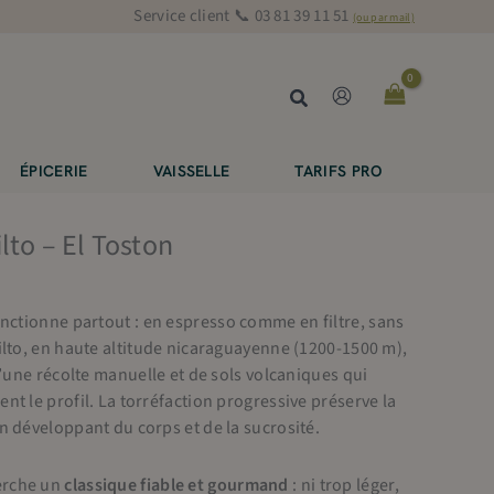
Service client 📞 03 81 39 11 51
(ou par mail)
Rechercher
ÉPICERIE
VAISSELLE
TARIFS PRO
lto – El Toston
nctionne partout : en espresso comme en filtre, sans
ilto, en haute altitude nicaraguayenne (1200-1500 m),
 d’une récolte manuelle et de sols volcaniques qui
nt le profil. La torréfaction progressive préserve la
n développant du corps et de la sucrosité.
erche un
classique fiable et gourmand
: ni trop léger,