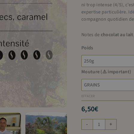
ni trop intense (4/5), c’
expertise particulière. I
compagnon quotidien de
Notes de
chocolat au lait
Poids
Mouture (⚠️ important)
EFFACER
6,50
€
quantité
-
+
de