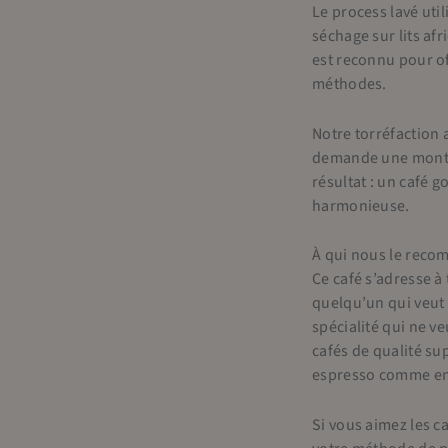
Le process lavé uti
séchage sur lits af
est reconnu pour of
méthodes.
Notre torréfaction 
demande une montée
résultat : un café 
harmonieuse.
À qui nous le rec
Ce café s’adresse à 
quelqu’un qui veut 
spécialité qui ne v
cafés de qualité sup
espresso comme en 
Si vous aimez les c