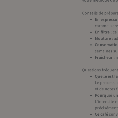
votre méthode de pr
Conseils de prépar
En espresso 
caramel san
En filtre :
ce 
Mouture :
ad
Conservatio
semaines sui
Fraîcheur :
m
Questions fréquen
Quelle est l
Le process l
et de notes f
Pourquoi une
L’intensité 
précisément 
Ce café conv