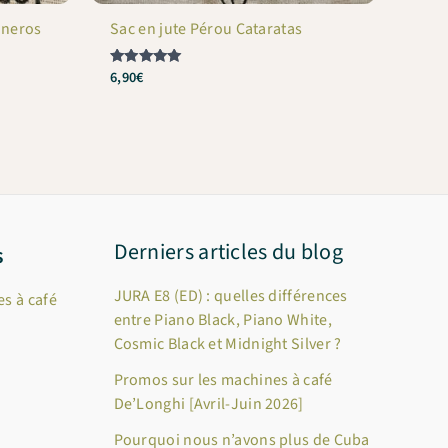
uneros
Sac en jute Pérou Cataratas
6,90
€
Note
5
sur 5
Derniers articles du blog
s
JURA E8 (ED) : quelles différences
s à café
entre Piano Black, Piano White,
Cosmic Black et Midnight Silver ?
Promos sur les machines à café
De’Longhi [Avril-Juin 2026]
Pourquoi nous n’avons plus de Cuba