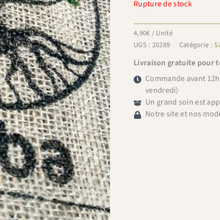
Rupture de stock
4,90
€
/ Unité
UGS :
20289
Catégorie :
S
Livraison gratuite pour 
Commande avant 12h =
vendredi)
Un grand soin est ap
Notre site et nos mod