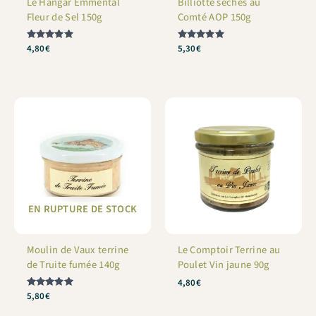
Le Hangar Emmental
Billiotte sèches au
Fleur de Sel 150g
Comté AOP 150g
Note
4,80
€
Note
5,30
€
5
5
sur 5
sur 5
EN RUPTURE DE STOCK
Moulin de Vaux terrine
Le Comptoir Terrine au
de Truite fumée 140g
Poulet Vin jaune 90g
4,80
€
Note
5,80
€
5
sur 5