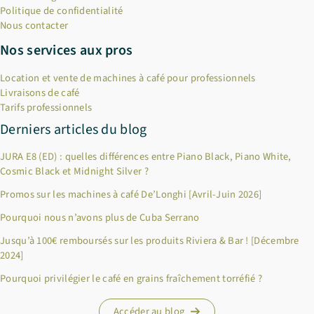
Politique de confidentialité
Nous contacter
Nos services aux pros
Location et vente de machines à café pour professionnels
Livraisons de café
Tarifs professionnels
Derniers articles du blog
JURA E8 (ED) : quelles différences entre Piano Black, Piano White,
Cosmic Black et Midnight Silver ?
Promos sur les machines à café De’Longhi [Avril-Juin 2026]
Pourquoi nous n’avons plus de Cuba Serrano
×
Bienvenue chez Cafés Querry !
Jusqu’à 100€ remboursés sur les produits Riviera & Bar ! [Décembre
2024]
Profitez de -10% sur votre première commande (hors
abonnements, machines à café, bouilloires, machines à thé et
Pourquoi privilégier le café en grains fraîchement torréfié ?
chèques cadeau et offres promotionnelles en cours). Copiez le
code ci-dessous, puis collez-le dans le champ "Code promo" de
Accéder au blog