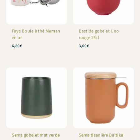
Faye Boule à thé Maman
Bastide gobelet Uno
en or
rouge 15cl
6,80
€
3,00
€
Sema gobelet mat verde
Sema tisanière Baltika