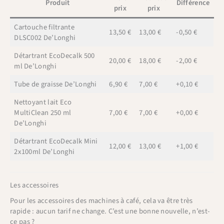
Produit
Différence
prix
prix
Cartouche filtrante
13,50 €
13,00 €
-0,50 €
DLSC002 De’Longhi
Détartrant EcoDecalk 500
20,00 €
18,00 €
-2,00 €
ml De’Longhi
Tube de graisse De’Longhi
6,90 €
7,00 €
+0,10 €
Nettoyant lait Eco
MultiClean 250 ml
7,00 €
7,00 €
+0,00 €
De’Longhi
Détartrant EcoDecalk Mini
12,00 €
13,00 €
+1,00 €
2x100ml De’Longhi
Les accessoires
Pour les accessoires des machines à café, cela va être très
rapide : aucun tarif ne change. C’est une bonne nouvelle, n’est-
ce pas ?