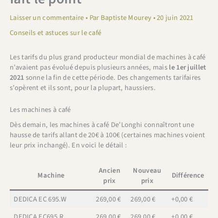
Laisser un commentaire
• Par
Baptiste Mourey
•
20 juin 2021
Conseils et astuces sur le café
Les tarifs du plus grand producteur mondial de machines à café
n’avaient pas évolué depuis plusieurs années, mais
le 1er juillet
2021
sonne la fin de cette période. Des changements tarifaires
s’opèrent et ils sont, pour la plupart, haussiers.
Les machines à café
Dès demain, les machines à café De’Longhi connaîtront une
hausse de tarifs allant de 20€ à 100€ (certaines machines voient
leur prix inchangé). En voici le détail :
Ancien
Nouveau
Machine
Différence
prix
prix
DEDICA EC 695.W
269,00 €
269,00 €
+0,00 €
DEDICA EC695.R
269,00 €
269,00 €
+0,00 €