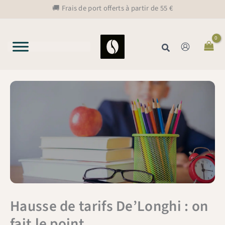
Aller
🚚 Frais de port offerts à partir de 55 €
au
contenu
Rechercher
Hausse de tarifs De’Longhi : on
fait le point