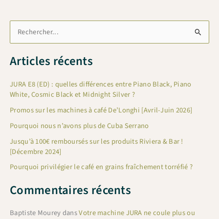
R
e
c
Articles récents
h
e
JURA E8 (ED) : quelles différences entre Piano Black, Piano
White, Cosmic Black et Midnight Silver ?
r
Promos sur les machines à café De’Longhi [Avril-Juin 2026]
c
Pourquoi nous n’avons plus de Cuba Serrano
h
e
Jusqu’à 100€ remboursés sur les produits Riviera & Bar !
[Décembre 2024]
r
Pourquoi privilégier le café en grains fraîchement torréfié ?
:
Commentaires récents
Baptiste Mourey
dans
Votre machine JURA ne coule plus ou