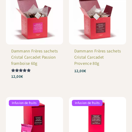
Dammann Frères sachets
Dammann Frères sachets
Cristal Carcadet Passion
Cristal Carcadet
framboise 60g
Provence 80g
12,00
€
Note
12,00
€
5
sur 5
Infusion de fruits
Infusion de fruits