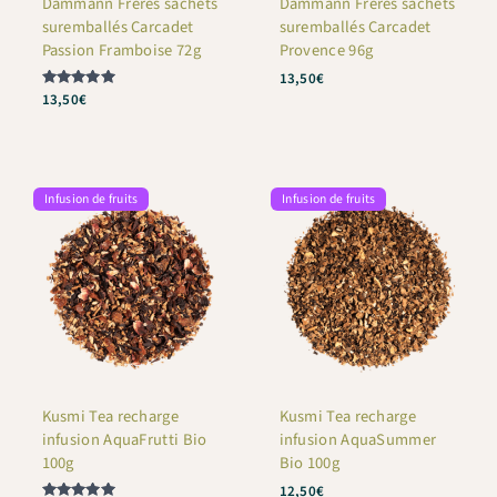
Dammann Frères sachets
Dammann Frères sachets
suremballés Carcadet
suremballés Carcadet
Passion Framboise 72g
Provence 96g
13,50
€
Note
13,50
€
5
sur 5
Infusion de fruits
Infusion de fruits
Kusmi Tea recharge
Kusmi Tea recharge
infusion AquaFrutti Bio
infusion AquaSummer
100g
Bio 100g
12,50
€