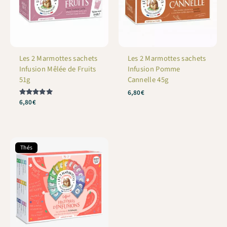
Les 2 Marmottes sachets
Les 2 Marmottes sachets
Infusion Mêlée de Fruits
Infusion Pomme
51g
Cannelle 45g
6,80
€
Note
6,80
€
5
sur 5
Thés