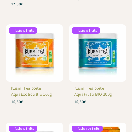
Note
12,50
€
5
sur 5
infusions fruits
infusions fruits
Kusmi Tea boite
Kusmi Tea boite
AquaExotica Bio 100g
AquaFrutti BIO 100g
16,50
€
16,50
€
infusions fruits
Infusion de fruits