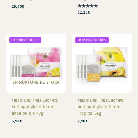
29,90
€
Note
12,20
€
5
sur 5
Infusion de fruits
Infusion aux fruits
EN RUPTURE DE STOCK
Palais Des Thés Sachets
Palais Des Thés Sachets
berlingot glacé Jardin
berlingot glacé Jardin
andalou Bio 40g
Tropical 50g
6,90
€
6,90
€