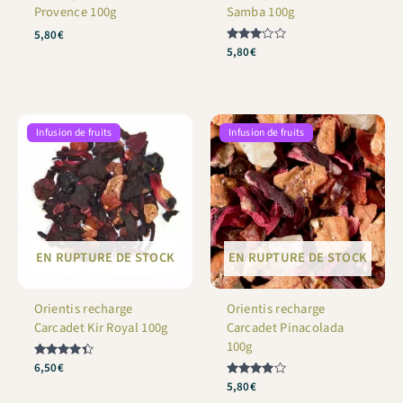
Provence 100g
Samba 100g
5,80
€
Note
5,80
€
3
sur 5
Infusion de fruits
Infusion de fruits
EN RUPTURE DE STOCK
EN RUPTURE DE STOCK
Orientis recharge
Orientis recharge
Carcadet Kir Royal 100g
Carcadet Pinacolada
100g
Note
6,50
€
4.33
Note
5,80
€
sur 5
4