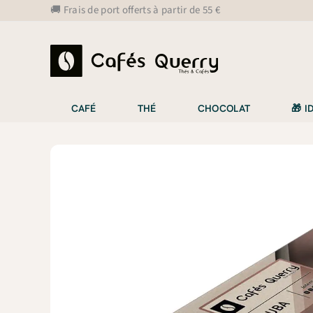
Aller
🚚 Frais de port offerts à partir de 55 €
au
contenu
CAFÉ
THÉ
CHOCOLAT
🎁 