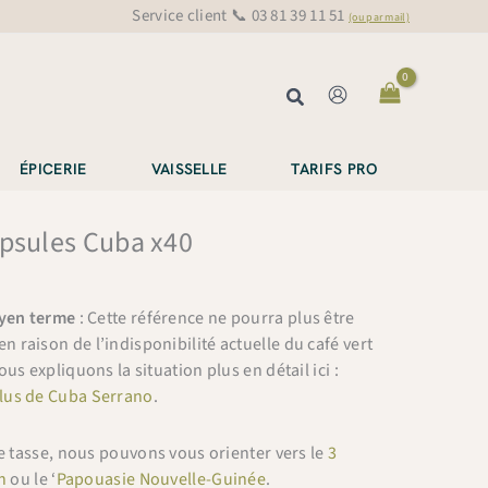
Service client 📞 03 81 39 11 51
(ou par mail)
Rechercher
ÉPICERIE
VAISSELLE
TARIFS PRO
apsules Cuba x40
oyen terme
: Cette référence ne pourra plus être
raison de l’indisponibilité actuelle du café vert
us expliquons la situation plus en détail ici :
lus de Cuba Serrano
.
de tasse, nous pouvons vous orienter vers le
3
n
ou le ‘
Papouasie Nouvelle-Guinée
.