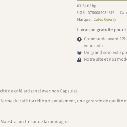
63,64
€
/ kg
UGS :
3760089034873
Cat
Marque :
Cafés Querry
Livraison gratuite pour 
Commande avant 12h =
vendredi)
Un grand soin est ap
Notre site et nos mod
cité du café artisanal avec nos Capsules
erme du café torréfié artisanalement, une garantie de qualité e
 Maestra, un trésor de la montagne