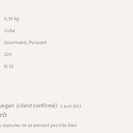
0,35 kg
Cuba
Gourmand, Puissant
220
8/10
×
Bienvenue chez Cafés Querry !
Guegan
(client confirmé)
2 avril 2022
Profitez de -10% sur votre première commande (hors
abonnements, machines à café, bouilloires, machines à thé
et chèques cadeau et offres promotionnelles en cours).
s capsules ne se percent pas très bien
Copiez le code ci-dessous, puis collez-le dans le champ