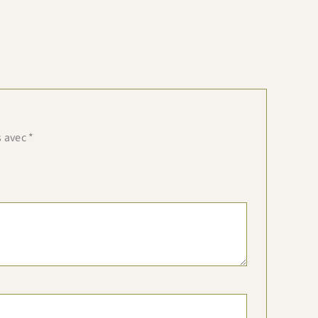
s avec
*