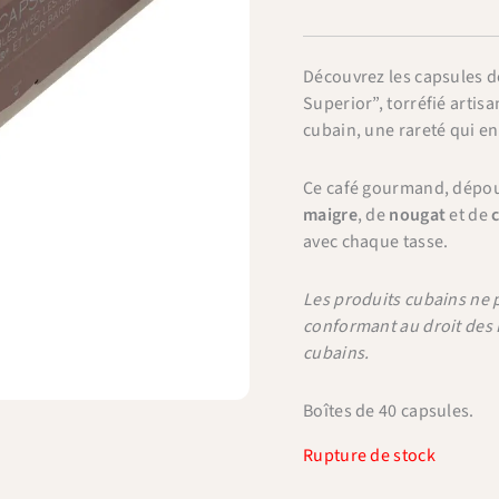
Découvrez les capsules d
Superior”, torréfié artisa
cubain, une rareté qui en
Ce café gourmand, dépour
maigre
, de
nougat
et de
avec chaque tasse.
Les produits cubains ne p
conformant au droit des 
cubains.
Boîtes de 40 capsules.
Rupture de stock