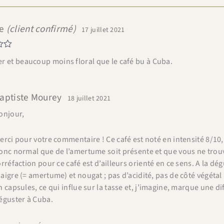
"Code promo" de votre panier.
ie
(client confirmé)
17 juillet 2021
BIENVENUE10
Copier & fermer
r et beaucoup moins floral que le café bu à Cuba.
aptiste Mourey
18 juillet 2021
onjour,
erci pour votre commentaire ! Ce café est noté en intensité 8/10, 
onc normal que de l’amertume soit présente et que vous ne trouvi
orréfaction pour ce café est d’ailleurs orienté en ce sens. A la d
aigre (= amertume) et nougat ; pas d’acidité, pas de côté végéta
n capsules, ce qui influe sur la tasse et, j’imagine, marque une d
éguster à Cuba.