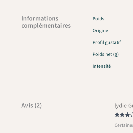
Informations
Poids
complémentaires
Origine
Profil gustatif
Poids net (g)
Intensité
Avis (2)
lydie 
Note
3
Certaine
sur 5