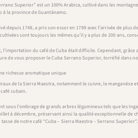
rrano Superior” est un 100% Arabica, cultivé dans les montagnes
o à la province de Guantánamo.
ivé depuis 1748, a pris son essor en 1789 avec l’arrivée de plus d
 cultivées sont toujours les mêmes qu’il y a plus de 200 ans, cons
 l’importation du café de Cuba était difficile. Cependant, grâc
e de vous proposer le Cuba Serrano Superior, torréfié dans notre
 une richesse aromatique unique
éraux de la Sierra Maestra, notamment le cuivre, le manganèse e
café cubain.
nt sous l’ombrage de grands arbres légumineux tels que les Inga
llet à décembre, préservant ainsi la qualité exceptionnelle de c
tasse de notre café “Cuba – Sierra Maestra – Serrano Superior”.