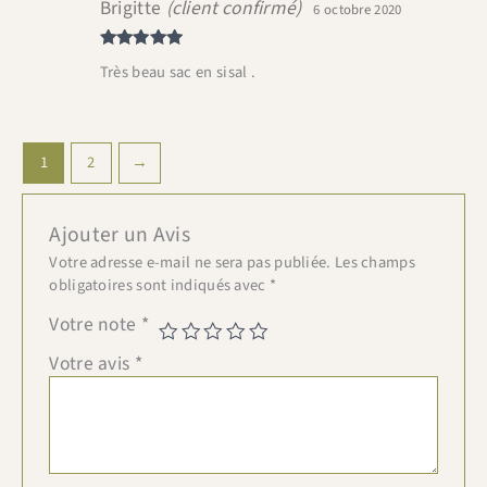
Brigitte
(client confirmé)
6 octobre 2020
Note
5
sur
Très beau sac en sisal .
5
1
2
→
Ajouter un Avis
Votre adresse e-mail ne sera pas publiée.
Les champs
obligatoires sont indiqués avec
*
Votre note
*
Votre avis
*