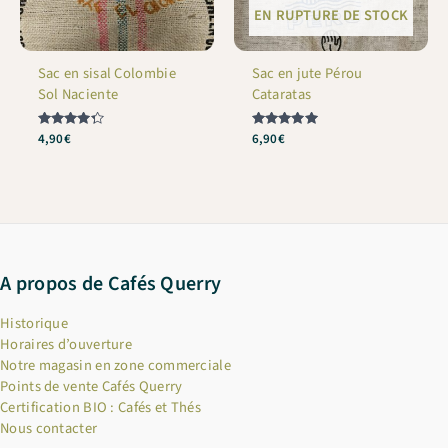
EN RUPTURE DE STOCK
Sac en sisal Colombie
Sac en jute Pérou
Sol Naciente
Cataratas
Note
4,90
€
Note
6,90
€
4.25
5
sur 5
sur 5
A propos de Cafés Querry
Historique
Horaires d’ouverture
Notre magasin en zone commerciale
Points de vente Cafés Querry
Certification BIO : Cafés et Thés
Nous contacter