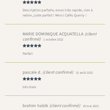
Note
5
sur
Description parfaite, envoi très rapide, rien à
5
redire, juste parfait ! Merci Cafés Querry !
MARIE DOMINIQUE ACQUATELLA
(client
confirmé)
1 octobre 2022
Note
5
sur
Parfait
5
pascale d.
(client confirmé)
31 août 2022
Note
5
sur
très bien
5
brahim habib
(client confirmé)
19 mai 2022