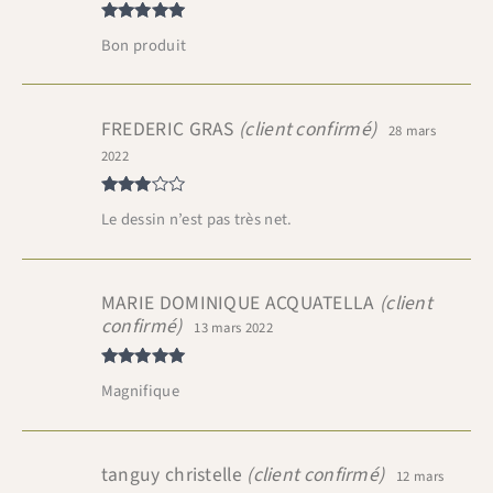
Note
5
sur
Bon produit
5
FREDERIC GRAS
(client confirmé)
28 mars
2022
Note
3
Le dessin n’est pas très net.
sur 5
MARIE DOMINIQUE ACQUATELLA
(client
confirmé)
13 mars 2022
Note
5
sur
Magnifique
5
tanguy christelle
(client confirmé)
12 mars