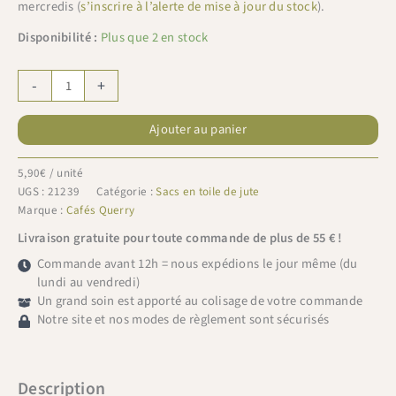
mercredis (
s’inscrire à l’alerte de mise à jour du stock
).
Disponibilité :
Plus que 2 en stock
quantité
-
+
de
Sac
Ajouter au panier
en
toile
de
5,90
€
/ unité
jute
UGS :
21239
Catégorie :
Sacs en toile de jute
Mexique
Marque :
Cafés Querry
El
Livraison gratuite pour toute commande de plus de 55 € !
Santo
Commande avant 12h = nous expédions le jour même (du
lundi au vendredi)
Un grand soin est apporté au colisage de votre commande
Notre site et nos modes de règlement sont sécurisés
Description