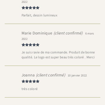
2022
Note
5
sur
Parfait, dessin lumineux
5
Marie Dominique
(client confirmé)
6 mars
2022
Note
5
sur
Je suis ravie de ma commande. Produit de bonne
5
qualité. Le logo est super beau très coloré . Merci
Joanna
(client confirmé)
10 janvier 2022
Note
5
sur
très coloré
5