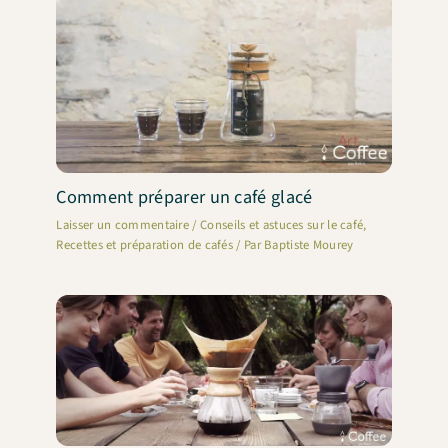
Comment préparer un café glacé
Laisser un commentaire
/
Conseils et astuces sur le café
,
Recettes et préparation de cafés
/ Par
Baptiste Mourey