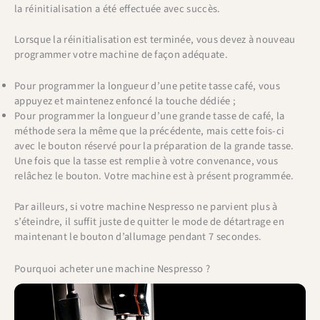
la réinitialisation a été effectuée avec succès.
Lorsque la réinitialisation est terminée, vous devez à nouveau
programmer votre machine de façon adéquate.
Pour programmer la longueur d’une petite tasse café, vous
appuyez et maintenez enfoncé la touche dédiée ;
Pour programmer la longueur d’une grande tasse de café, la
méthode sera la même que la précédente, mais cette fois-ci
avec le bouton réservé pour la préparation de la grande tasse.
Une fois que la tasse est remplie à votre convenance, vous
relâchez le bouton. Votre machine est à présent programmée.
Par ailleurs, si votre machine Nespresso ne parvient plus à
s’éteindre, il suffit juste de quitter le mode de détartrage en
maintenant le bouton d’allumage pendant 7 secondes.
Pourquoi acheter une machine Nespresso ?