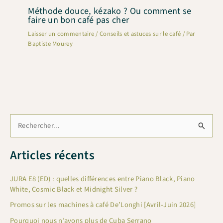
Méthode douce, kézako ? Ou comment se
faire un bon café pas cher
Laisser un commentaire
/
Conseils et astuces sur le café
/ Par
Baptiste Mourey
R
e
c
Articles récents
h
e
JURA E8 (ED) : quelles différences entre Piano Black, Piano
White, Cosmic Black et Midnight Silver ?
r
Promos sur les machines à café De’Longhi [Avril-Juin 2026]
c
Pourquoi nous n’avons plus de Cuba Serrano
h