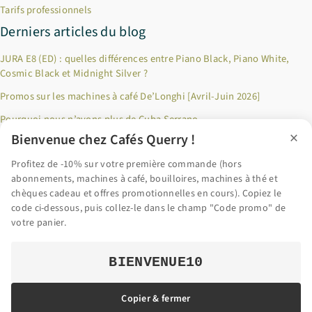
Tarifs professionnels
Derniers articles du blog
JURA E8 (ED) : quelles différences entre Piano Black, Piano White,
Cosmic Black et Midnight Silver ?
Promos sur les machines à café De’Longhi [Avril-Juin 2026]
Pourquoi nous n’avons plus de Cuba Serrano
×
Bienvenue chez Cafés Querry !
Jusqu’à 100€ remboursés sur les produits Riviera & Bar ! [Décembre
2024]
Profitez de -10% sur votre première commande (hors
abonnements, machines à café, bouilloires, machines à thé et
Pourquoi privilégier le café en grains fraîchement torréfié ?
chèques cadeau et offres promotionnelles en cours). Copiez le
code ci-dessous, puis collez-le dans le champ "Code promo" de
Accéder au blog
votre panier.
BIENVENUE10
© 2026 Cafés Querry | Tous droits réservés |
Mentions légales
Copier & fermer