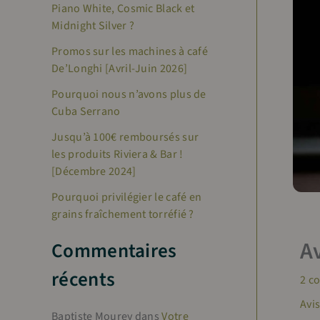
Piano White, Cosmic Black et
c
Midnight Silver ?
h
Promos sur les machines à café
e
De’Longhi [Avril-Juin 2026]
r
Pourquoi nous n’avons plus de
Cuba Serrano
:
Jusqu’à 100€ remboursés sur
les produits Riviera & Bar !
[Décembre 2024]
Pourquoi privilégier le café en
grains fraîchement torréfié ?
A
Commentaires
récents
2 c
Avis
Baptiste Mourey
dans
Votre