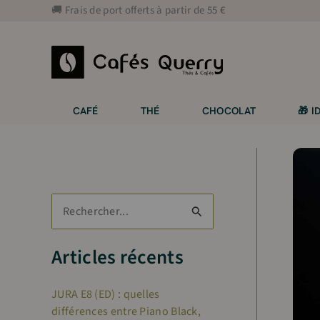
Aller
🚚 Frais de port offerts à partir de 55 €
au
contenu
CAFÉ
THÉ
CHOCOLAT
🎁 
R
e
c
Articles récents
h
JURA E8 (ED) : quelles
e
différences entre Piano Black,
r