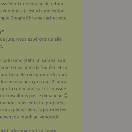
 possèdent une touche de retour,
èdent pas (c’est à l’application
xemple Google Chrome cache cette
s”
 de jute, nous espérons qu’elle
t.
 Colissimo (48h) un samedi soir,
tin (envoi dans la foulée), et sa
a donc bien été réceptionné 5 jours
ivraison n’aura pris que 2 jours.
t que la commande ait été passée
e travaillons pas le dimanche 🙂
commandes puissent être préparées
ns à expédier dans la journée les
ement du mardi au vendredi !
te l’information à La Poste.