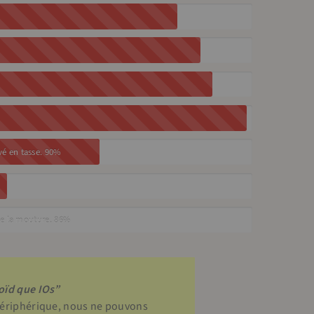
vé en tasse.
90%
 de la mouture.
86%
oïd que IOs”
 périphérique, nous ne pouvons