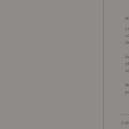
M
L
c
d
A
e
s
N
p
2 ré