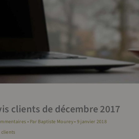
vis clients de décembre 2017
ommentaires
• Par
Baptiste Mourey
•
9 janvier 2018
 clients