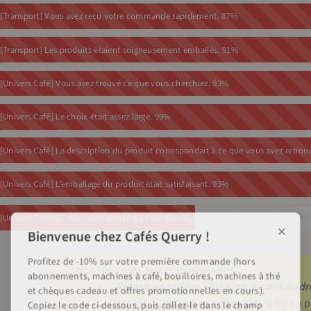
[Transport] Vous avez reçu votre commande rapidement.
87%
[Transport] Les produits étaient soigneusement emballés.
91%
[Univers Café] Vous avez trouvé ce que vous cherchiez.
93%
[Univers Café] Le choix était assez large.
99%
[Univers Café] La description du produit correspondait à ce que vous avez retrou
[Univers Café] L’emballage du produit était satisfaisant.
93%
[Univers Café] Si vous avez acheté du café moulu, êtes-vous satisfait de la taille
×
Bienvenue chez Cafés Querry !
Profitez de -10% sur votre première commande (hors
Nos réponses aux commentaires
abonnements, machines à café, bouilloires, machines à thé
“Retour en arrière plus simple sous Andr
et chèques cadeau et offres promotionnelles en cours).
Ceci est directement un problème lié au
Copiez le code ci-dessous, puis collez-le dans le champ