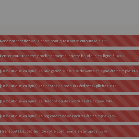
Recommanderiez-vous notre boutique à votre entourage ?
97%
Pensez-vous racheter prochainement sur notre boutique en ligne ?
100%
[La boutique en ligne] La navigation sur le site de vente en ligne était simple.
86
[La boutique en ligne] Les photos de produits étaient explicites.
83%
[La boutique en ligne] La description des produits était claire.
94%
[La boutique en ligne] Le règlement de vos achats était simple.
86%
[Transport] L’expédition de votre commande a été rapide.
88%