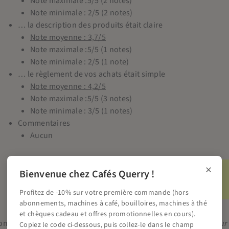
Note maximale :5/5 (2 notes)
Note minimale : 2/5 (2 notes)
… la description des produits était claire
Note moyenne : 3,7/5
Note maximale :5/5 (1 notes)
Note minimale : 2/5 (1 note)
… le règlement de vos achats était simple
Note moyenne : 4,2/5
Note maximale :5/5 (3 notes)
Note minimale : 3/5 (1 notes)
Commentaires
Aucun
×
Nos réponses aux commentaires
Bienvenue chez Cafés Querry !
Pas de commentaires, pas de réponses !
Profitez de -10% sur votre première commande (hors
abonnements, machines à café, bouilloires, machines à thé
et chèques cadeau et offres promotionnelles en cours).
oncernant le transport de votre commande…
(noté sur 5, 1 pour
Copiez le code ci-dessous, puis collez-le dans le champ