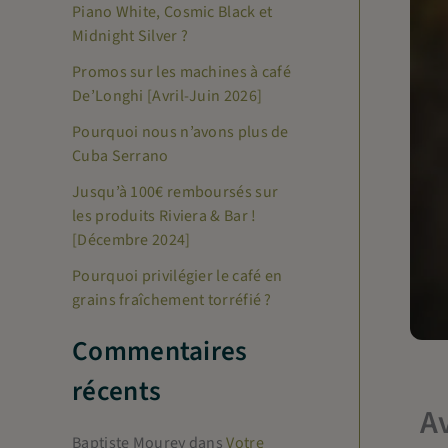
Piano White, Cosmic Black et
c
Midnight Silver ?
h
Promos sur les machines à café
e
De’Longhi [Avril-Juin 2026]
r
Pourquoi nous n’avons plus de
Cuba Serrano
:
Jusqu’à 100€ remboursés sur
les produits Riviera & Bar !
[Décembre 2024]
Pourquoi privilégier le café en
grains fraîchement torréfié ?
Commentaires
récents
Av
Baptiste Mourey
dans
Votre