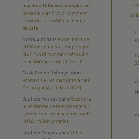
Lai
machine JURA ne coule plus ou
presque plus ? Voici comment
Avis
résoudre le problème de débit
de café
L
Mazouaud
dans
Votre machine
d
JURA ne coule plus ou presque
plus ? Voici comment résoudre
P
le problème de débit de café
2
Code Promo Delonghi
dans
Promos sur les machines à café
A
De’Longhi [Avril-Juin 2026]
N
Baptiste Mourey
dans
Résoudre
le problème de remplissage du
système sur les machines à café
A
JURA : guide complet
Baptiste Mourey
dans
Votre