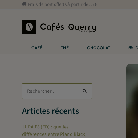
Aller
🚚 Frais de port offerts à partir de 55 €
au
contenu
CAFÉ
THÉ
CHOCOLAT
🎁 
R
e
c
Articles récents
h
JURA E8 (ED) : quelles
e
différences entre Piano Black,
r